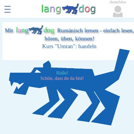
Anmelden
l
a
n
g
d
o
g
Mit
Rumänisch lernen - einfach lesen,
hören, üben, können!
Kurs "Umran": handeln
Hallo!
Schön, dass du da bist!