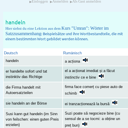
▸
▸
▸
Einloggen
Anmelden
Als Gast anmelden
handeln
Kurs "Umran": Wörter im
Hier siehst du eine Lektion aus dem
Satzzusammenhang
: Beispielsätze und ihre Wortbestandteile, die mit
einem bestimmten Wort gebildet werden können.
Deutsch
Rumänisch
handeln
a acționa
el a acționat imediat și a făcut
er handelte sofort und tat
instinktiv das Richtige
instinctiv ce e bine
firma face comerț cu piese auto de
die Firma handelt mit
Autoersatzteilen
schimb
sie handeln an der Börse
ei tranzacționează la bursă
Suzi poate să negocieze bine (cu
Susi kann gut handeln (im Sinn
sensul de a se tocmi: a obține un
von feilschen: einen guten Preis
erzielen)
preț bun)