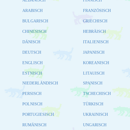
ALBANISCH
FINNISCH
ARABISCH
FRANZÖSISCH
BULGARISCH
GRIECHISCH
CHINESISCH
HEBRÄISCH
DÄNISCH
ITALIENISCH
DEUTSCH
JAPANISCH
ENGLISCH
KOREANISCH
ESTNISCH
LITAUISCH
NIEDERLÄNDISCH
SPANISCH
PERSISCH
TSCHECHISCH
POLNISCH
TÜRKISCH
PORTUGIESISCH
UKRAINISCH
RUMÄNISCH
UNGARISCH