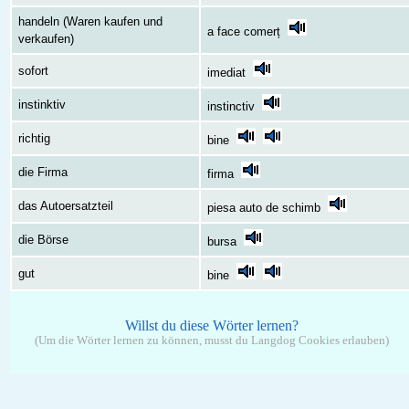
handeln (Waren kaufen und
a face comerț
verkaufen)
sofort
imediat
instinktiv
instinctiv
richtig
bine
die Firma
firma
das Autoersatzteil
piesa auto de schimb
die Börse
bursa
gut
bine
Willst du diese Wörter lernen?
(Um die Wörter lernen zu können, musst du Langdog Cookies erlauben)