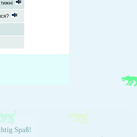
 тижні
ися?
chtig Spaß!