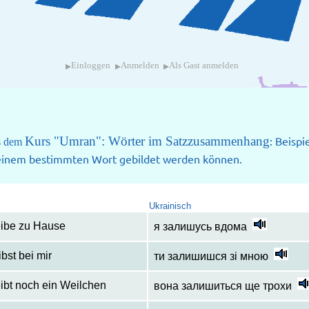
▸
▸
▸
Einloggen
Anmelden
Als Gast anmelden
Kurs "Umran": Wörter im Satzzusammenhang
: Beispi
us dem
 einem bestimmten Wort gebildet werden können.
Ukrainisch
eibe zu Hause
я залишусь вдома
ibst bei mir
ти залишишся зі мною
eibt noch ein Weilchen
вона залишиться ще трохи