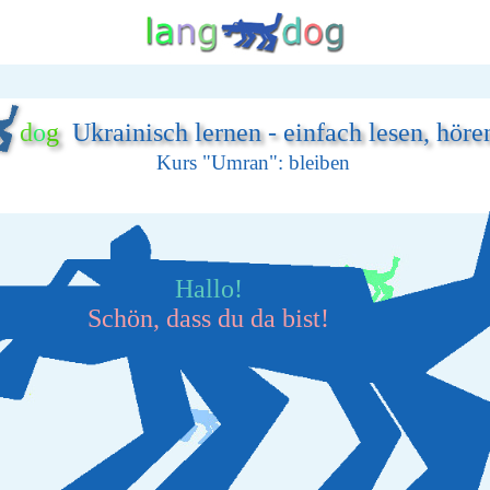
d
o
g
Ukrainisch lernen - einfach lesen, höre
Kurs "Umran": bleiben
Hallo!
Schön, dass du da bist!