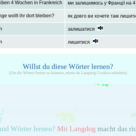
eiben 4 Wochen in Frankreich
ми залишимось у Франції на 4
nge wollt ihr dort bleiben?
як довго ви хочете там лишит
n
залишатися
n
лишитися
Willst du diese Wörter lernen?
(Um die Wörter lernen zu können, musst du Langdog Cookies erlauben)
und Wörter lernen?
Mit Langdog
macht das ri