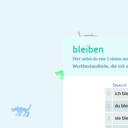
bleiben
Hier siehst du eine Lektion a
Wortbestandteile, die mit
Deutsch
1
ich bl
2
du ble
3
sie bl