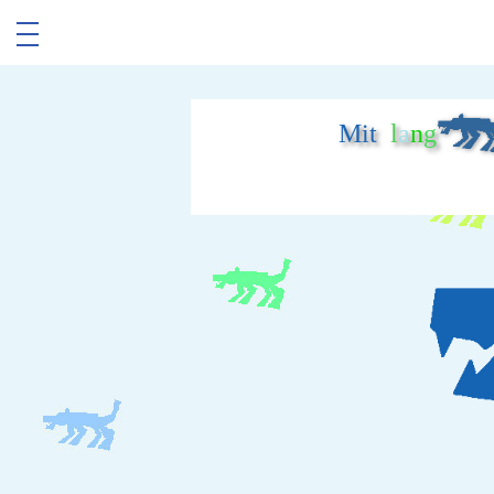
Mit
l
a
n
g