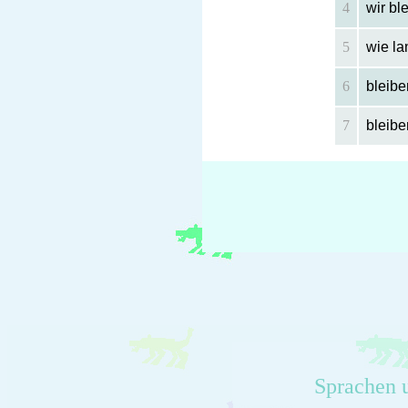
4
wir bl
5
wie la
6
bleibe
7
bleibe
Sprachen 