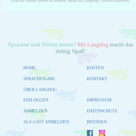
(Um die Wörter lernen zu können, musst du Langdog Cookies erlauben)
Sprachen und Wörter lernen?
Mit Langdog
macht das
richtig Spaß!
HOME
KOSTEN
SPRACHEN-ABC
KONTAKT
ÜBER LANGDOG
EINLOGGEN
IMPRESSUM
ANMELDEN
DATENSCHUTZ
ALS GAST ANMELDEN
BEENDEN