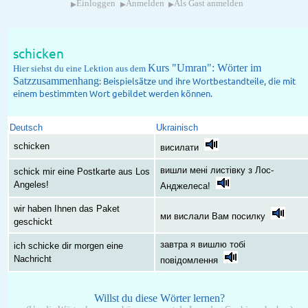
▸
▸
▸
Einloggen
Anmelden
Als Gast anmelden
schicken
Kurs "Umran": Wörter im
Hier siehst du eine Lektion aus dem
Satzzusammenhang
: Beispielsätze und ihre Wortbestandteile, die mit
einem bestimmten Wort gebildet werden können.
Deutsch
Ukrainisch
schicken
висилати
вишли мені листівку з Лос-
schick mir eine Postkarte aus Los
Angeles!
Анджелеса!
wir haben Ihnen das Paket
ми вислали Вам посилку
geschickt
завтра я вишлю тобі
ich schicke dir morgen eine
Nachricht
повідомлення
Willst du diese Wörter lernen?