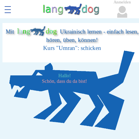
Anmelden
l
a
n
g
d
o
g
Mit
Ukrainisch lernen - einfach lesen,
hören, üben, können!
Kurs "Umran": schicken
Hallo!
Schön, dass du da bist!