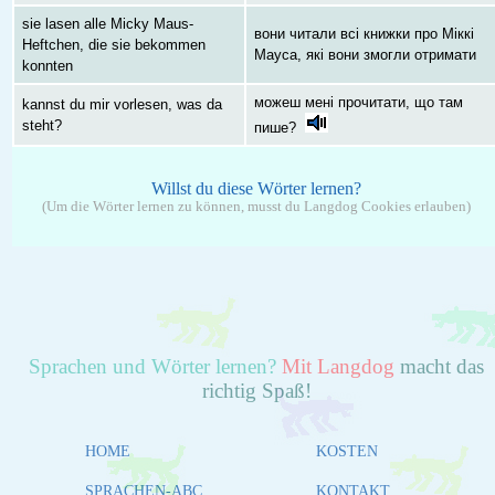
sie lasen alle Micky Maus-
вони читали всі книжки про Міккі
Heftchen, die sie bekommen
Мауса, які вони змогли отримати
konnten
можеш мені прочитати, що там
kannst du mir vorlesen, was da
steht?
пише?
Willst du diese Wörter lernen?
(Um die Wörter lernen zu können, musst du Langdog Cookies erlauben)
Sprachen und Wörter lernen?
Mit Langdog
macht das
richtig Spaß!
HOME
KOSTEN
SPRACHEN-ABC
KONTAKT