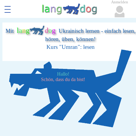
Anmelden
l
a
n
g
d
o
g
Mit
Ukrainisch lernen - einfach lesen,
hören, üben, können!
Kurs "Umran": lesen
Hallo!
Schön, dass du da bist!