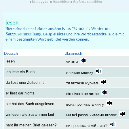
▸
▸
▸
Einloggen
Anmelden
Als Gast anmelden
lesen
Kurs "Umran": Wörter im
Hier siehst du eine Lektion aus dem
Satzzusammenhang
: Beispielsätze und ihre Wortbestandteile, die mit
einem bestimmten Wort gebildet werden können.
Deutsch
Ukrainisch
lesen
читати
ich lese ein Buch
я читаю книжку
du liest eine Zeitschrift
ти читаєш журнал
er liest gar nichts
він нічого не читає
sie hat das Buch ausgelesen
вона прочитала книгу
wir lesen alle zusammen laut
ми всі разом читаємо вголос
habt ihr meinen Brief gelesen?
ви прочитали мій лист?