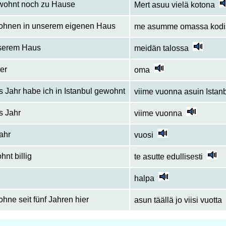
wohnt noch zu Hause
Mert asuu vielä kotona
ohnen in unserem eigenen Haus
me asumme omassa kodi
nserem Haus
meidän talossa
er
oma
es Jahr habe ich in Istanbul gewohnt
viime vuonna asuin Istan
es Jahr
viime vuonna
ahr
vuosi
hnt billig
te asutte edullisesti
halpa
ohne seit fünf Jahren hier
asun täällä jo viisi vuotta