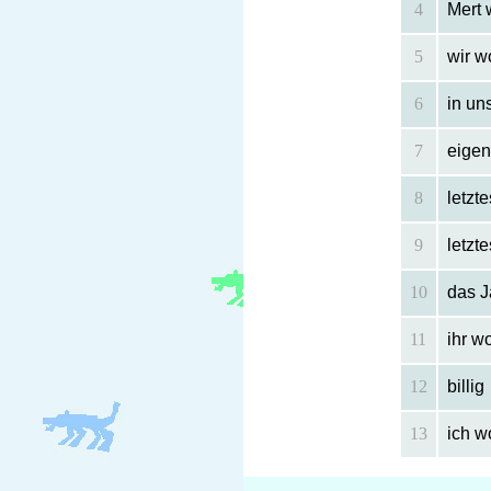
4
Mert 
5
wir w
6
in u
7
eigen
8
letzt
9
letzt
10
das J
11
ihr wo
12
billig
13
ich w