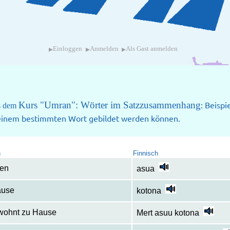
▸
▸
▸
Einloggen
Anmelden
Als Gast anmelden
Kurs "Umran": Wörter im Satzzusammenhang
: Beispi
us dem
 einem bestimmten Wort gebildet werden können.
h
Finnisch
en
asua
ause
kotona
wohnt zu Hause
Mert asuu kotona