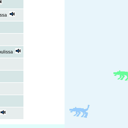
ssa
bulissa