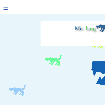
Mit
l
a
n
g