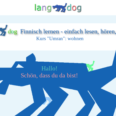
d
o
g
Finnisch lernen - einfach lesen, hören
Kurs "Umran": wohnen
Hallo!
Schön, dass du da bist!