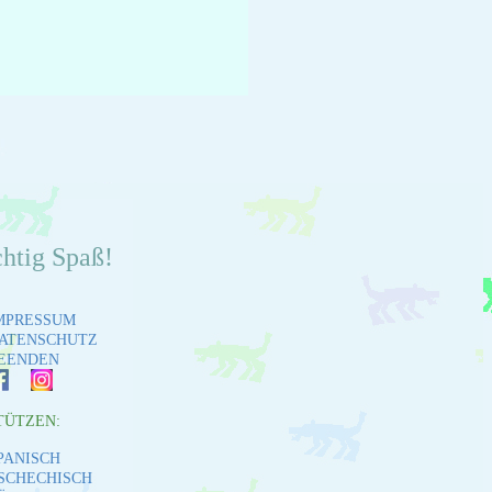
chtig Spaß!
MPRESSUM
ATENSCHUTZ
EENDEN
TÜTZEN:
PANISCH
SCHECHISCH