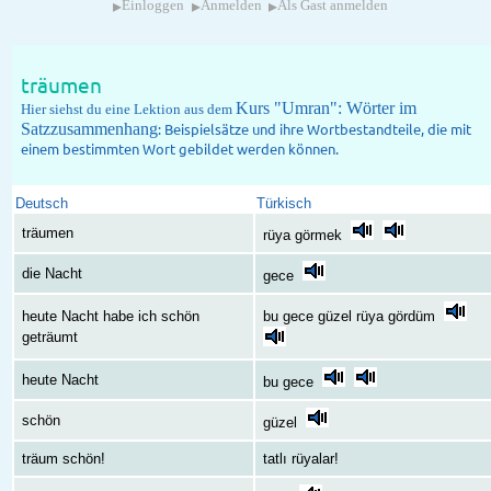
▸
▸
▸
Einloggen
Anmelden
Als Gast anmelden
träumen
Kurs "Umran": Wörter im
Hier siehst du eine Lektion aus dem
Satzzusammenhang
: Beispielsätze und ihre Wortbestandteile, die mit
einem bestimmten Wort gebildet werden können.
Deutsch
Türkisch
träumen
rüya görmek
die Nacht
gece
heute Nacht habe ich schön
bu gece güzel rüya gördüm
geträumt
heute Nacht
bu gece
schön
güzel
träum schön!
tatlı rüyalar!