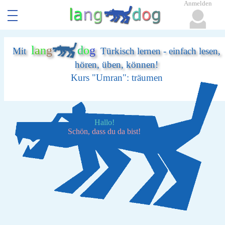
Anmelden
l
a
n
g
d
o
g
Mit
Türkisch lernen - einfach lesen,
hören, üben, können!
Kurs "Umran": träumen
Hallo!
Schön, dass du da bist!