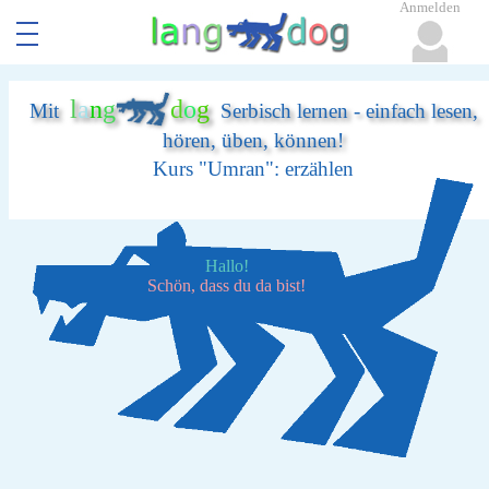
Anmelden
l
a
n
g
d
o
g
Mit
Serbisch lernen - einfach lesen,
hören, üben, können!
Kurs "Umran": erzählen
Hallo!
Schön, dass du da bist!