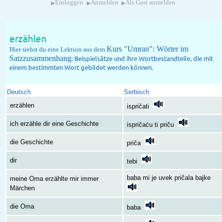
▸
▸
▸
Einloggen
Anmelden
Als Gast anmelden
erzählen
Kurs "Umran": Wörter im
Hier siehst du eine Lektion aus dem
Satzzusammenhang
: Beispielsätze und ihre Wortbestandteile, die mit
einem bestimmten Wort gebildet werden können.
Deutsch
Serbisch
erzählen
ispričati
ich erzähle dir eine Geschichte
ispričaću ti priču
die Geschichte
priča
dir
tebi
baba mi je uvek pričala bajke
meine Oma erzählte mir immer
Märchen
die Oma
baba