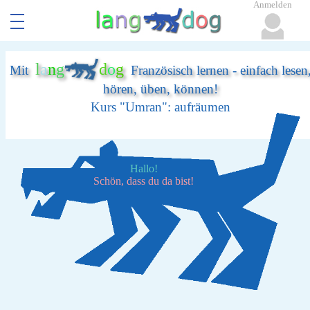
Anmelden
l
a
n
g
d
o
g
Mit
Französisch lernen - einfach lesen
hören, üben, können!
Kurs "Umran": aufräumen
Hallo!
Schön, dass du da bist!