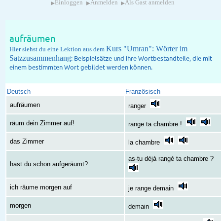
▸
▸
▸
Einloggen
Anmelden
Als Gast anmelden
aufräumen
Kurs "Umran": Wörter im
Hier siehst du eine Lektion aus dem
Satzzusammenhang
: Beispielsätze und ihre Wortbestandteile, die mit
einem bestimmten Wort gebildet werden können.
Deutsch
Französisch
aufräumen
ranger
räum dein Zimmer auf!
range ta chambre !
das Zimmer
la chambre
as-tu déjà rangé ta chambre ?
hast du schon aufgeräumt?
ich räume morgen auf
je range demain
morgen
demain