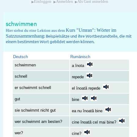
▸
▸
▸
Einloggen
Anmelden
Als Gast anmelden
schwimmen
Kurs "Umran": Wörter im
Hier siehst du eine Lektion aus dem
Satzzusammenhang
: Beispielsätze und ihre Wortbestandteile, die mit
einem bestimmten Wort gebildet werden können.
Deutsch
Rumänisch
schwimmen
a înota
schnell
repede
er schwimmt schnell
el înoată repede
gut
bine
sie schwimmt nicht gut
ea nu înoată bine
wer schwimmt am besten?
cine înoată cel mai bine?
wer?
cine?