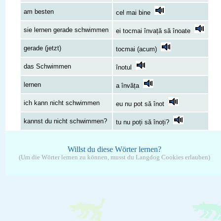
am besten
cel mai bine
sie lernen gerade schwimmen
ei tocmai învață să înoate
gerade (jetzt)
tocmai (acum)
das Schwimmen
înotul
lernen
a învăța
ich kann nicht schwimmen
eu nu pot să înot
kannst du nicht schwimmen?
tu nu poți să înoți?
Willst du diese Wörter lernen?
(Um die Wörter lernen zu können, musst du Langdog Cookies erlauben)