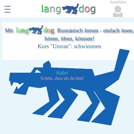
Anmelden
l
a
n
g
d
o
g
Mit
Rumänisch lernen - einfach lesen,
hören, üben, können!
Kurs "Umran": schwimmen
Hallo!
Schön, dass du da bist!