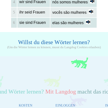
4
wir sind Frauen
nós somos mulheres
5
ihr seid Frauen
vocês são mulheres
6
sie sind Frauen
elas são mulheres
Willst du diese Wörter lernen?
(Um die Wörter lernen zu können, musst du Langdog Cookies erlauben)
und Wörter lernen?
Mit Langdog
macht das ri
KOSTEN
EINLOGGEN
I