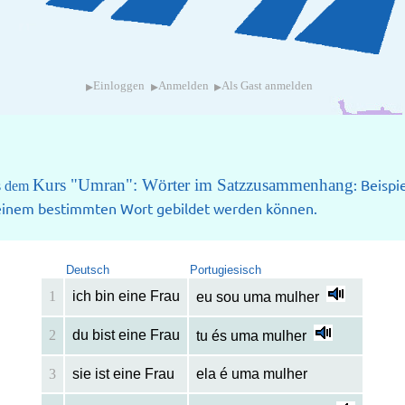
▸
▸
▸
Einloggen
Anmelden
Als Gast anmelden
Kurs "Umran": Wörter im Satzzusammenhang
: Beispi
us dem
 einem bestimmten Wort gebildet werden können.
Deutsch
Portugiesisch
1
ich bin eine Frau
eu sou uma mulher
2
du bist eine Frau
tu és uma mulher
3
sie ist eine Frau
ela é uma mulher