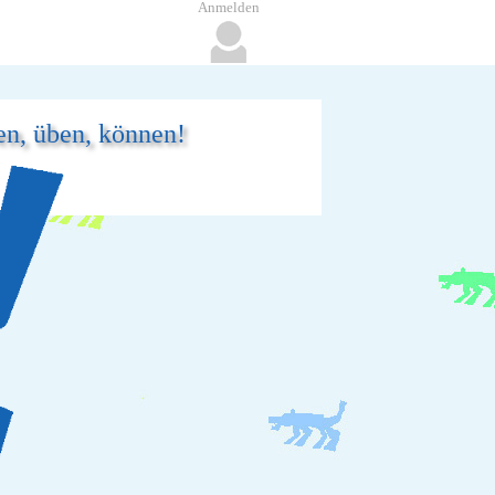
Anmelden
ren, üben, können!