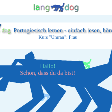
d
o
g
Portugiesisch lernen - einfach lesen, hö
Kurs "Umran": Frau
Hallo!
Schön, dass du da bist!