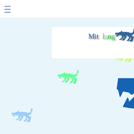
Mit
l
a
n
g