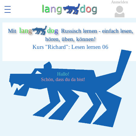
Anmelden
l
a
n
g
d
o
g
Mit
Russisch lernen - einfach lesen,
hören, üben, können!
Kurs "Richard": Lesen lernen 06
Hallo!
Schön, dass du da bist!