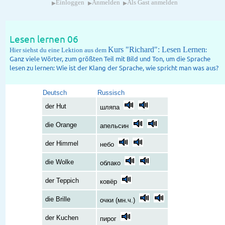
▸
▸
▸
Einloggen
Anmelden
Als Gast anmelden
Lesen lernen 06
Kurs "Richard": Lesen Lernen
:
Hier siehst du eine Lektion aus dem
Ganz viele Wörter, zum größten Teil mit Bild und Ton, um die Sprache
lesen zu lernen: Wie ist der Klang der Sprache, wie spricht man was aus?
Deutsch
Russisch
der Hut
шляпа
die Orange
апельсин
der Himmel
небо
die Wolke
облако
der Teppich
ковёр
die Brille
очки (мн.ч.)
der Kuchen
пирог