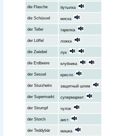
die Flasche
бутылка
die Schüssel
миска
der Teller
тарелка
der Löffel
ложка
die Zwiebel
лук
die Erdbeere
клубника
der Sessel
кресло
der Sturzhelm
защитный шлем
der Supermarkt
супермаркет
der Strumpf
чулок
der Storch
аист
der Teddybär
мишка