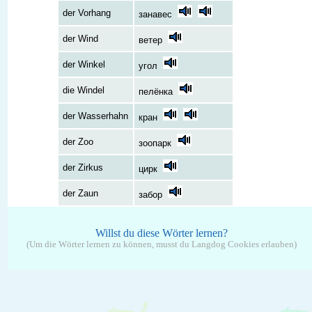
der Vorhang
занавес
der Wind
ветер
der Winkel
угол
die Windel
пелёнка
der Wasserhahn
кран
der Zoo
зоопарк
der Zirkus
цирк
der Zaun
забор
Willst du diese Wörter lernen?
(Um die Wörter lernen zu können, musst du Langdog Cookies erlauben)