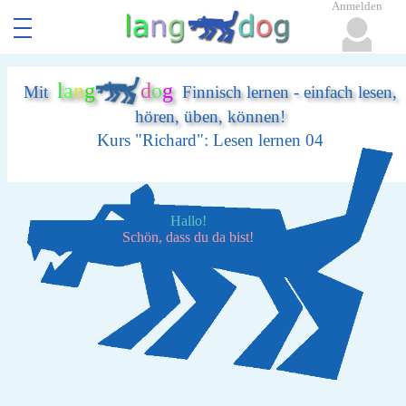
Anmelden
l
a
n
g
d
o
g
Mit
Finnisch lernen - einfach lesen,
hören, üben, können!
Kurs "Richard": Lesen lernen 04
Hallo!
Schön, dass du da bist!