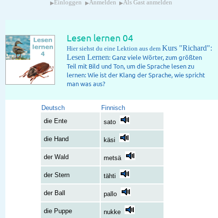
▸
▸
▸
Einloggen
Anmelden
Als Gast anmelden
Lesen lernen 04
Kurs "Richard":
Hier siehst du eine Lektion aus dem
Lesen Lernen
: Ganz viele Wörter, zum größten
Teil mit Bild und Ton, um die Sprache lesen zu
lernen: Wie ist der Klang der Sprache, wie spricht
man was aus?
Deutsch
Finnisch
die Ente
sato
die Hand
käsi
der Wald
metsä
der Stern
tähti
der Ball
pallo
die Puppe
nukke