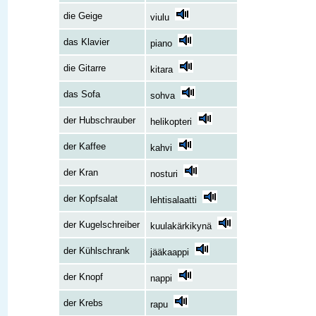
die Geige
viulu
das Klavier
piano
die Gitarre
kitara
das Sofa
sohva
der Hubschrauber
helikopteri
der Kaffee
kahvi
der Kran
nosturi
der Kopfsalat
lehtisalaatti
der Kugelschreiber
kuulakärkikynä
der Kühlschrank
jääkaappi
der Knopf
nappi
der Krebs
rapu