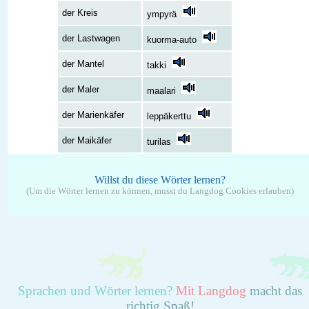
der Kreis
ympyrä
der Lastwagen
kuorma-auto
der Mantel
takki
der Maler
maalari
der Marienkäfer
leppäkerttu
der Maikäfer
turilas
Willst du diese Wörter lernen?
(Um die Wörter lernen zu können, musst du Langdog Cookies erlauben)
Sprachen und Wörter lernen?
Mit Langdog
macht das
richtig Spaß!