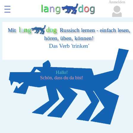
Anmelden
l
a
n
g
d
o
g
Mit
Russisch lernen - einfach lesen,
hören, üben, können!
Das Verb 'trinken'
Hallo!
Schön, dass du da bist!