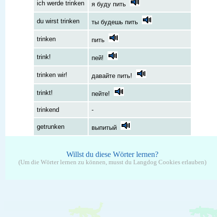
ich werde trinken
я буду пить
du wirst trinken
ты будешь пить
trinken
пить
trink!
пей!
trinken wir!
давайте пить!
trinkt!
пейте!
trinkend
-
getrunken
выпитый
Willst du diese Wörter lernen?
(Um die Wörter lernen zu können, musst du Langdog Cookies erlauben)