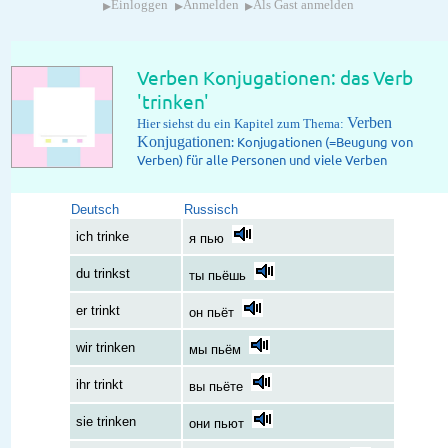
▸
▸
▸
Einloggen
Anmelden
Als Gast anmelden
Verben Konjugationen: das Verb
'trinken'
Verben
Hier siehst du ein Kapitel zum Thema:
Konjugationen
: Konjugationen (=Beugung von
Verben) für alle Personen und viele Verben
Deutsch
Russisch
ich trinke
я пью
du trinkst
ты пьёшь
er trinkt
он пьёт
wir trinken
мы пьём
ihr trinkt
вы пьёте
sie trinken
они пьют