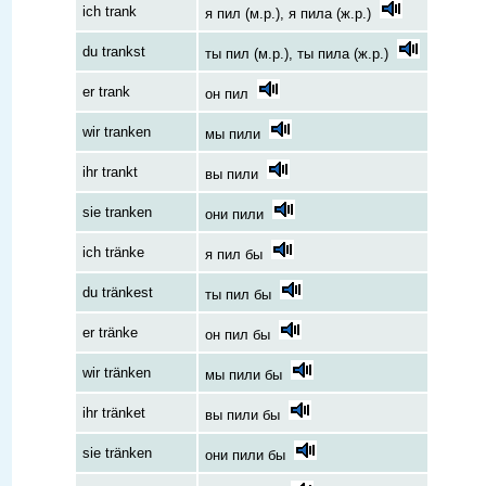
ich trank
я пил (м.р.), я пила (ж.р.)
du trankst
ты пил (м.р.), ты пила (ж.р.)
er trank
он пил
wir tranken
мы пили
ihr trankt
вы пили
sie tranken
они пили
ich tränke
я пил бы
du tränkest
ты пил бы
er tränke
он пил бы
wir tränken
мы пили бы
ihr tränket
вы пили бы
sie tränken
они пили бы