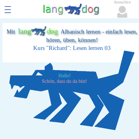
Anmelden
l
a
n
g
d
o
g
Mit
Albanisch lernen - einfach lesen,
hören, üben, können!
Kurs "Richard": Lesen lernen 03
Hallo!
Schön, dass du da bist!