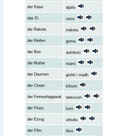
der Käse
djathi
das Ei
veza
die Rakete
rraketa
der Reifen
goma
der Bus
autobusi
die Mutter
mami
der Daumen
gishti i madh
der Clown
kllouni
der Fernsehapparat
televizori
der Fluss
lumi
der Essig
uthulla
der Film
filmi