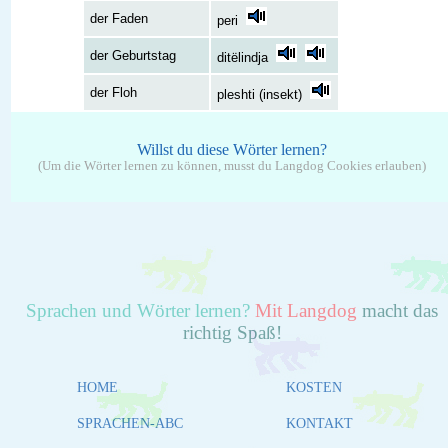
der Faden
peri
der Geburtstag
ditëlindja
der Floh
pleshti (insekt)
Willst du diese Wörter lernen?
(Um die Wörter lernen zu können, musst du Langdog Cookies erlauben)
Sprachen und Wörter lernen?
Mit Langdog
macht das
richtig Spaß!
HOME
KOSTEN
SPRACHEN-ABC
KONTAKT