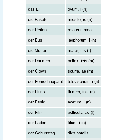
das Ei
ovum, i (n)
die Rakete
missile, is (n)
der Reifen
rota cummea
der Bus
laophorum, i (n)
die Mutter
mater, tris (f)
der Daumen
pollex, icis (m)
der Clown
scurra, ae (m)
der Fernsehapparat
televisorium, i (n)
der Fluss
flumen, inis (n)
der Essig
acetum, i (n)
der Film
pellicula, ae (f)
der Faden
filum, i (n)
der Geburtstag
dies natalis