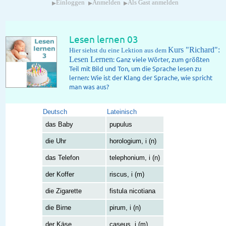
▸
▸
▸
Einloggen
Anmelden
Als Gast anmelden
Lesen lernen 03
Kurs "Richard":
Hier siehst du eine Lektion aus dem
Lesen Lernen
: Ganz viele Wörter, zum größten
Teil mit Bild und Ton, um die Sprache lesen zu
lernen: Wie ist der Klang der Sprache, wie spricht
man was aus?
Deutsch
Lateinisch
das Baby
pupulus
die Uhr
horologium, i (n)
das Telefon
telephonium, i (n)
der Koffer
riscus, i (m)
die Zigarette
fistula nicotiana
die Birne
pirum, i (n)
der Käse
caseus, i (m)