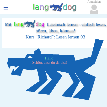
Anmelden
l
a
n
g
d
o
g
Mit
Lateinisch lernen - einfach lesen,
hören, üben, können!
Kurs "Richard": Lesen lernen 03
Hallo!
Schön, dass du da bist!