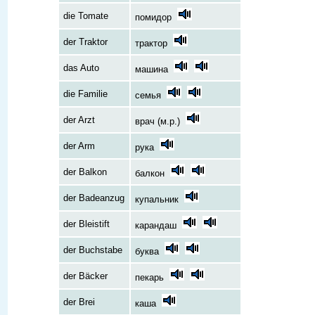
die Tomate
помидор
der Traktor
трактор
das Auto
машина
die Familie
семья
der Arzt
врач (м.р.)
der Arm
рука
der Balkon
балкон
der Badeanzug
купальник
der Bleistift
карандаш
der Buchstabe
буква
der Bäcker
пекарь
der Brei
каша