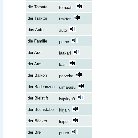
die Tomate
tomaatti
der Traktor
traktori
das Auto
auto
die Familie
perhe
der Arzt
lääkäri
der Arm
käsi
der Balkon
parveke
der Badeanzug
uima-asu
der Bleistift
lyijykynä
der Buchstabe
kirjain
der Bäcker
leipuri
der Brei
puuro