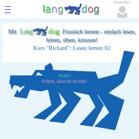
Anmelden
l
a
n
g
d
o
g
Mit
Finnisch lernen - einfach lesen,
hören, üben, können!
Kurs "Richard": Lesen lernen 02
Hallo!
Schön, dass du da bist!