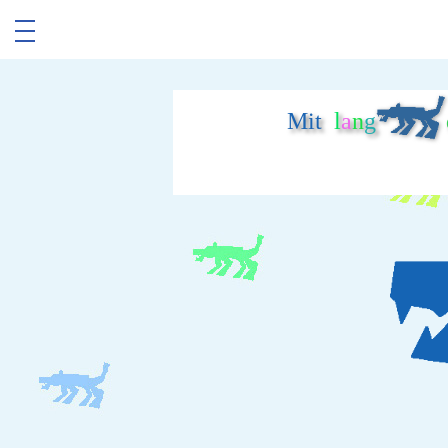
Mit
l
a
n
g