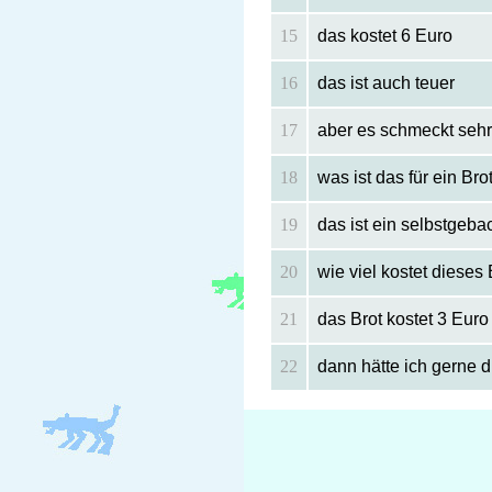
15
das kostet 6 Euro
16
das ist auch teuer
17
aber es schmeckt sehr
18
was ist das für ein Bro
19
das ist ein selbstgeb
20
wie viel kostet dieses 
21
das Brot kostet 3 Euro
22
dann hätte ich gerne d