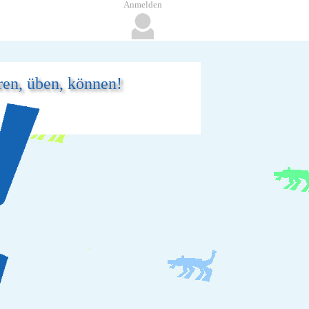
Anmelden
ren, üben, können!