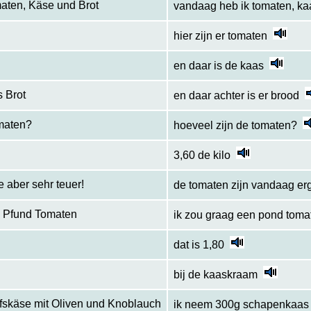
aten, Käse und Brot
vandaag heb ik tomaten, ka
hier zijn er tomaten
en daar is de kaas
s Brot
en daar achter is er brood
omaten?
hoeveel zijn de tomaten?
3,60 de kilo
 aber sehr teuer!
de tomaten zijn vandaag erg 
in Pfund Tomaten
ik zou graag een pond tomate
dat is 1,80
bij de kaaskraam
fskäse mit Oliven und Knoblauch
ik neem 300g schapenkaas m