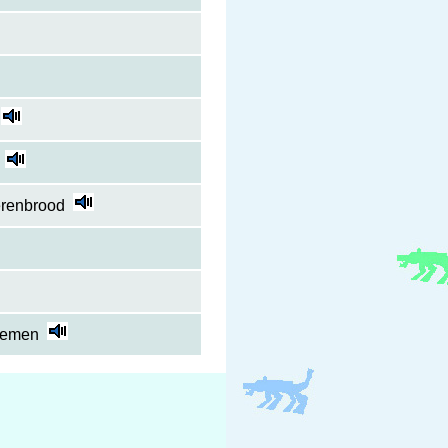
erenbrood
 nemen