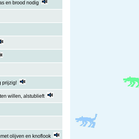
as en brood nodig
prijzig!
n willen, alstublieft
et olijven en knoflook