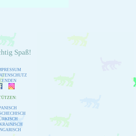
chtig Spaß!
MPRESSUM
ATENSCHUTZ
EENDEN
TÜTZEN:
PANISCH
SCHECHISCH
ÜRKISCH
KRAINISCH
NGARISCH