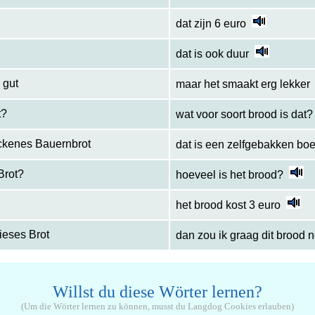
dat zijn 6 euro
dat is ook duur
 gut
maar het smaakt erg lekker
t?
wat voor soort brood is dat?
ackenes Bauernbrot
dat is een zelfgebakken bo
Brot?
hoeveel is het brood?
het brood kost 3 euro
ieses Brot
dan zou ik graag dit brood
Willst du diese Wörter lernen?
(Um die Wörter lernen zu können, musst du Langdog Cookies erlauben)