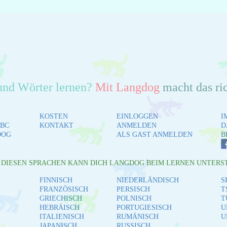
und Wörter lernen?
Mit Langdog
macht das ri
KOSTEN
EINLOGGEN
I
BC
KONTAKT
ANMELDEN
D
DOG
ALS GAST ANMELDEN
B
L DIESEN SPRACHEN KANN DICH LANGDOG BEIM LERNEN UNTERS
FINNISCH
NIEDERLÄNDISCH
S
FRANZÖSISCH
PERSISCH
T
H
GRIECHISCH
POLNISCH
T
HEBRÄISCH
PORTUGIESISCH
U
ITALIENISCH
RUMÄNISCH
U
JAPANISCH
RUSSISCH