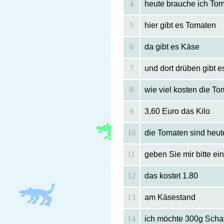
4
heute brauche ich Tom
5
hier gibt es Tomaten
6
da gibt es Käse
7
und dort drüben gibt e
8
wie viel kosten die T
9
3,60 Euro das Kilo
10
die Tomaten sind heute
11
geben Sie mir bitte e
12
das kostet 1.80
13
am Käsestand
14
ich möchte 300g Scha