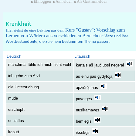
▸
▸
▸
Einloggen
Anmelden
Als Gast anmelden
Krankheit
Kurs "Gustav": Vorschlag zum
Hier siehst du eine Lektion aus dem
Lernen von Wörtern aus verschiedenen Bereichen
: Sätze und ihre
Wortbestandteile, die zu einem bestimmten Thema passen.
Deutsch
Litauisch
manchmal fühle ich mich nicht wohl
kartais aš jaučiuosi negerai
ich gehe zum Arzt
aš einu pas gydytoją
die Untersuchung
apžiūrėjimas
müde
pavargęs
erschöpft
nusikamavęs
schlaflos
bemiegis
kaputt
išsekęs