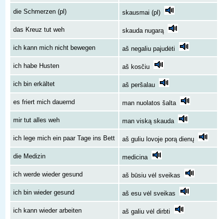
die Schmerzen (pl)
skausmai (pl)
das Kreuz tut weh
skauda nugarą
ich kann mich nicht bewegen
aš negaliu pajudėti
ich habe Husten
aš kosčiu
ich bin erkältet
aš peršalau
es friert mich dauernd
man nuolatos šalta
mir tut alles weh
man viską skauda
ich lege mich ein paar Tage ins Bett
aš guliu lovoje porą dienų
die Medizin
medicina
ich werde wieder gesund
aš būsiu vėl sveikas
ich bin wieder gesund
aš esu vėl sveikas
ich kann wieder arbeiten
aš galiu vėl dirbti