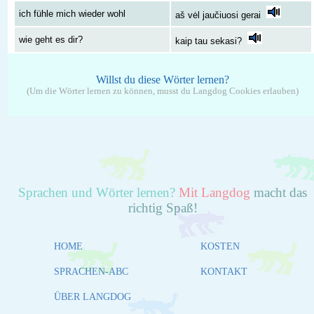
ich fühle mich wieder wohl
aš vėl jaučiuosi gerai
wie geht es dir?
kaip tau sekasi?
Willst du diese Wörter lernen?
(Um die Wörter lernen zu können, musst du Langdog Cookies erlauben)
Sprachen und Wörter lernen?
Mit Langdog
macht das
richtig Spaß!
HOME
KOSTEN
SPRACHEN-ABC
KONTAKT
ÜBER LANGDOG