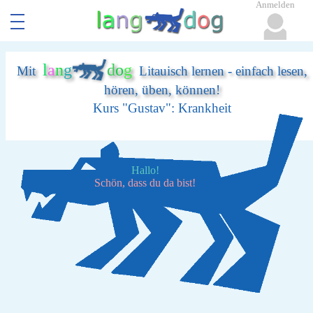
Anmelden
l
a
n
g
d
o
g
Mit
Litauisch lernen - einfach lesen,
hören, üben, können!
Kurs "Gustav": Krankheit
Hallo!
Schön, dass du da bist!