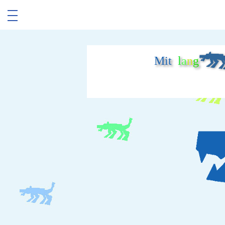
Mit
l
a
n
g