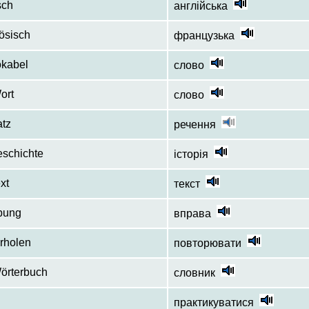
sch
англійська
ösisch
французька
okabel
слово
ort
слово
atz
речення
eschichte
історія
xt
текст
bung
вправа
rholen
повторювати
örterbuch
словник
практикуватися