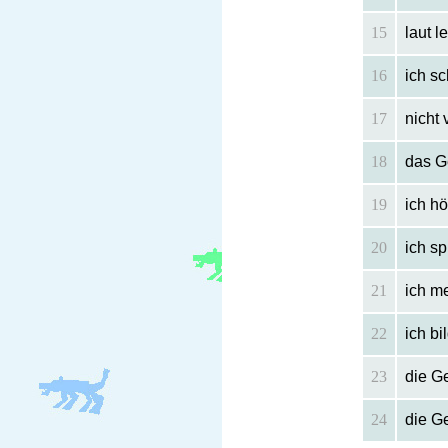
15
laut l
16
ich sc
17
nicht
18
das G
19
ich h
20
ich s
21
ich m
22
ich b
23
die G
24
die Ge