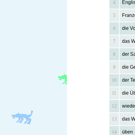
4
Engli
5
Franz
6
die V
7
das W
8
der S
9
die G
10
der Te
11
die Ü
12
wiede
13
das W
14
üben