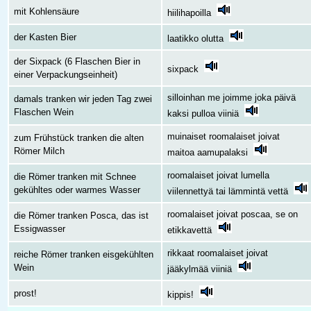
mit Kohlensäure
hiilihapoilla
der Kasten Bier
laatikko olutta
der Sixpack (6 Flaschen Bier in
sixpack
einer Verpackungseinheit)
silloinhan me joimme joka päivä
damals tranken wir jeden Tag zwei
Flaschen Wein
kaksi pulloa viiniä
muinaiset roomalaiset joivat
zum Frühstück tranken die alten
Römer Milch
maitoa aamupalaksi
roomalaiset joivat lumella
die Römer tranken mit Schnee
gekühltes oder warmes Wasser
viilennettyä tai lämmintä vettä
roomalaiset joivat poscaa, se on
die Römer tranken Posca, das ist
Essigwasser
etikkavettä
rikkaat roomalaiset joivat
reiche Römer tranken eisgekühlten
Wein
jääkylmää viiniä
prost!
kippis!