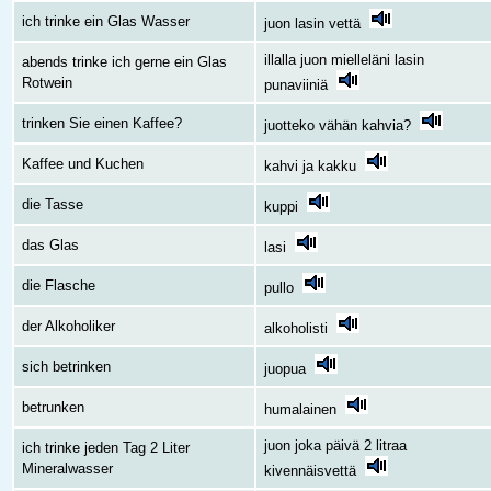
ich trinke ein Glas Wasser
juon lasin vettä
illalla juon mielleläni lasin
abends trinke ich gerne ein Glas
Rotwein
punaviiniä
trinken Sie einen Kaffee?
juotteko vähän kahvia?
Kaffee und Kuchen
kahvi ja kakku
die Tasse
kuppi
das Glas
lasi
die Flasche
pullo
der Alkoholiker
alkoholisti
sich betrinken
juopua
betrunken
humalainen
juon joka päivä 2 litraa
ich trinke jeden Tag 2 Liter
Mineralwasser
kivennäisvettä