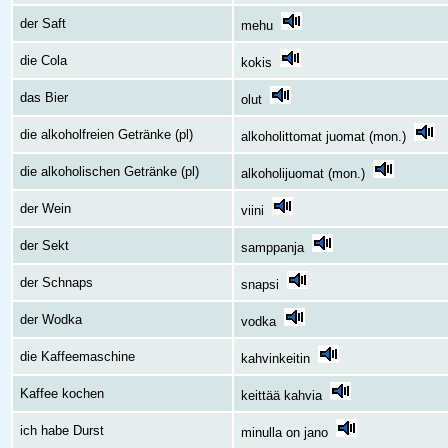
der Saft
mehu
die Cola
kokis
das Bier
olut
die alkoholfreien Getränke (pl)
alkoholittomat juomat (mon.)
die alkoholischen Getränke (pl)
alkoholijuomat (mon.)
der Wein
viini
der Sekt
samppanja
der Schnaps
snapsi
der Wodka
vodka
die Kaffeemaschine
kahvinkeitin
Kaffee kochen
keittää kahvia
ich habe Durst
minulla on jano