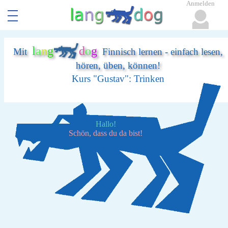
Anmelden
l
a
n
g
d
o
g
Mit
Finnisch lernen - einfach lesen,
hören, üben, können!
Kurs "Gustav": Trinken
Hallo!
Schön, dass du da bist!