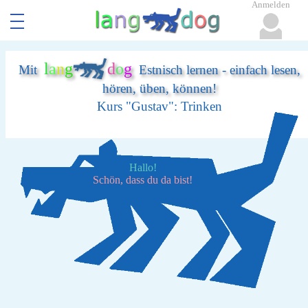
Anmelden
l
a
n
g
d
o
g
Mit
Estnisch lernen - einfach lesen,
hören, üben, können!
Kurs "Gustav": Trinken
Hallo!
Schön, dass du da bist!