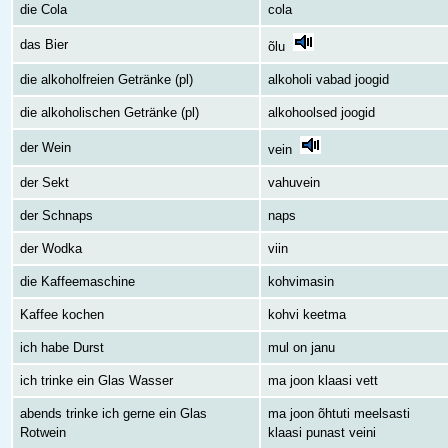
die Cola
cola
das Bier
õlu
die alkoholfreien Getränke (pl)
alkoholi vabad joogid
die alkoholischen Getränke (pl)
alkohoolsed joogid
der Wein
vein
der Sekt
vahuvein
der Schnaps
naps
der Wodka
viin
die Kaffeemaschine
kohvimasin
Kaffee kochen
kohvi keetma
ich habe Durst
mul on janu
ich trinke ein Glas Wasser
ma joon klaasi vett
abends trinke ich gerne ein Glas
ma joon õhtuti meelsasti
Rotwein
klaasi punast veini