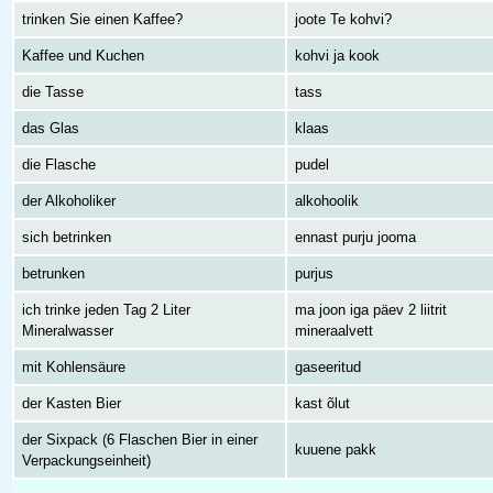
trinken Sie einen Kaffee?
joote Te kohvi?
Kaffee und Kuchen
kohvi ja kook
die Tasse
tass
das Glas
klaas
die Flasche
pudel
der Alkoholiker
alkohoolik
sich betrinken
ennast purju jooma
betrunken
purjus
ich trinke jeden Tag 2 Liter
ma joon iga päev 2 liitrit
Mineralwasser
mineraalvett
mit Kohlensäure
gaseeritud
der Kasten Bier
kast õlut
der Sixpack (6 Flaschen Bier in einer
kuuene pakk
Verpackungseinheit)