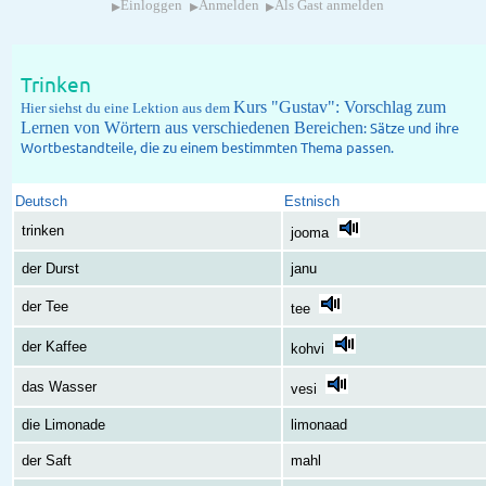
▸
▸
▸
Einloggen
Anmelden
Als Gast anmelden
Trinken
Kurs "Gustav": Vorschlag zum
Hier siehst du eine Lektion aus dem
Lernen von Wörtern aus verschiedenen Bereichen
: Sätze und ihre
Wortbestandteile, die zu einem bestimmten Thema passen.
Deutsch
Estnisch
trinken
jooma
der Durst
janu
der Tee
tee
der Kaffee
kohvi
das Wasser
vesi
die Limonade
limonaad
der Saft
mahl