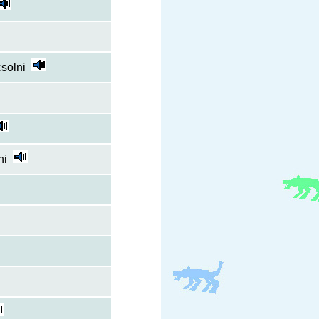
solni
ni