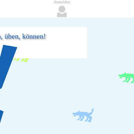
Anmelden
n, üben, können!