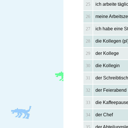
25
ich arbeite tägl
26
meine Arbeitsze
27
ich habe eine S
28
die Kollegen (pl
29
der Kollege
30
die Kollegin
31
der Schreibtisc
32
der Feierabend
33
die Kaffeepaus
34
der Chef
35
der Abteilungsle