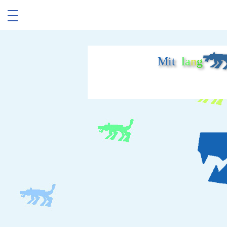
Mit
l
a
n
g