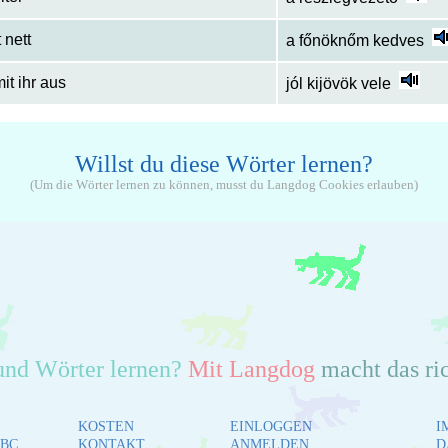
 nett
a főnöknőm kedves
it ihr aus
jól kijövök vele
Willst du diese Wörter lernen?
(Um die Wörter lernen zu können, musst du Langdog Cookies erlauben)
und Wörter lernen?
Mit Langdog
macht das ri
KOSTEN
EINLOGGEN
I
BC
KONTAKT
ANMELDEN
D