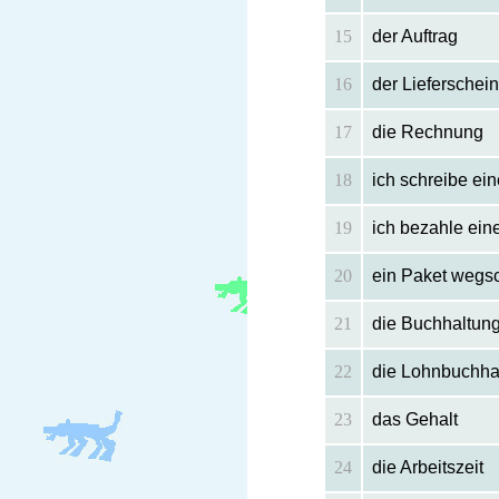
15
der Auftrag
16
der Lieferschein
17
die Rechnung
18
ich schreibe e
19
ich bezahle ei
20
ein Paket wegs
21
die Buchhaltun
22
die Lohnbuchha
23
das Gehalt
24
die Arbeitszeit