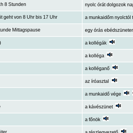
ich 8 Stunden
nyolc órát dolgozok n
it geht von 8 Uhr bis 17 Uhr
a munkaidőm nyolctól ti
tunde Mittagspause
egy órás ebédszünete
)
a kollégák
a kolléga
a kolléganő
h
az íróasztal
a munkaidő vége
e
a kávészünet
a főnök
iter
a részlegvezető