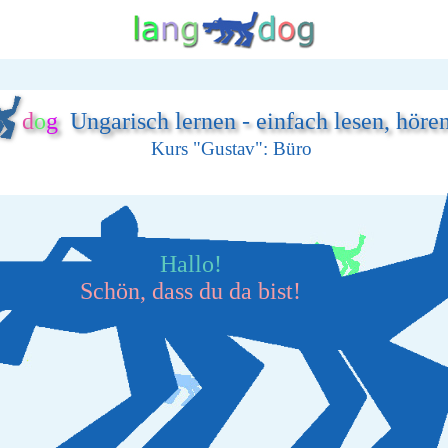
d
o
g
Ungarisch lernen - einfach lesen, höre
Kurs "Gustav": Büro
Hallo!
Schön, dass du da bist!