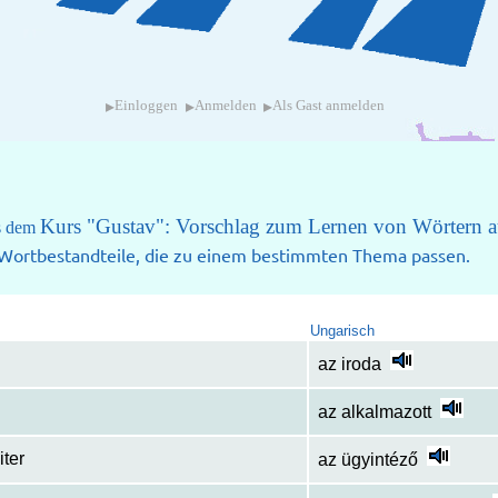
▸
▸
▸
Einloggen
Anmelden
Als Gast anmelden
Kurs "Gustav": Vorschlag zum Lernen von Wörtern a
us dem
e Wortbestandteile, die zu einem bestimmten Thema passen.
Ungarisch
az iroda
az alkalmazott
ter
az ügyintéző