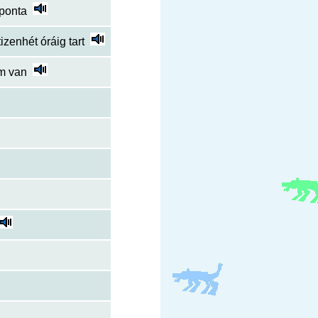
aponta
zenhét óráig tart
m van