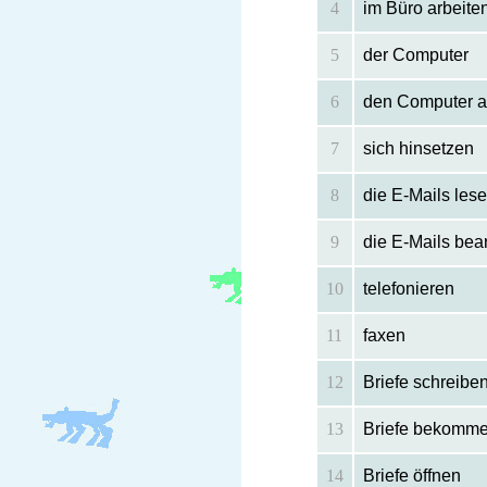
4
im Büro arbeite
5
der Computer
6
den Computer 
7
sich hinsetzen
8
die E-Mails les
9
die E-Mails bea
10
telefonieren
11
faxen
12
Briefe schreibe
13
Briefe bekomm
14
Briefe öffnen