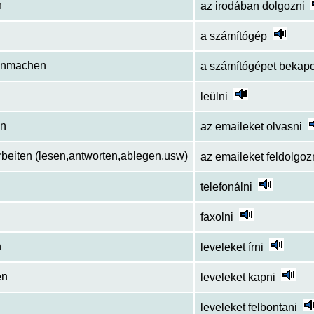
n
az irodában dolgozni
a számítógép
anmachen
a számítógépet bekapc
leülni
en
az emaileket olvasni
rbeiten (lesen,antworten,ablegen,usw)
az emaileket feldolgoz
telefonálni
faxolni
n
leveleket írni
en
leveleket kapni
leveleket felbontani