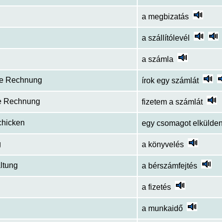
a megbizatás
a szállítólevél
a számla
ine Rechnung
írok egy számlát
ne Rechnung
fizetem a számlát
chicken
egy csomagot elkülden
g
a könyvelés
ltung
a bérszámfejtés
a fizetés
a munkaidő