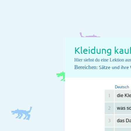
Kleidung kau
Hier siehst du eine Lektion a
Bereichen
: Sätze und ihr
Deutsch
1
die Kl
2
was so
3
das D