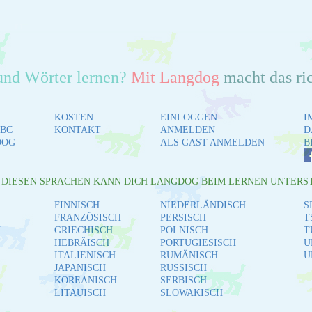
und Wörter lernen?
Mit Langdog
macht das ri
KOSTEN
EINLOGGEN
I
BC
KONTAKT
ANMELDEN
D
DOG
ALS GAST ANMELDEN
B
L DIESEN SPRACHEN KANN DICH LANGDOG BEIM LERNEN UNTERS
FINNISCH
NIEDERLÄNDISCH
S
FRANZÖSISCH
PERSISCH
T
H
GRIECHISCH
POLNISCH
T
HEBRÄISCH
PORTUGIESISCH
U
ITALIENISCH
RUMÄNISCH
U
JAPANISCH
RUSSISCH
KOREANISCH
SERBISCH
LITAUISCH
SLOWAKISCH