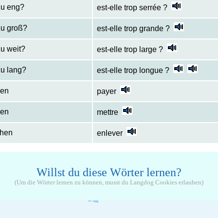
 zu eng?
est-elle trop serrée ?
 zu groß?
est-elle trop grande ?
zu weit?
est-elle trop large ?
zu lang?
est-elle trop longue ?
len
payer
hen
mettre
ehen
enlever
Willst du diese Wörter lernen?
(Um die Wörter lernen zu können, musst du Langdog Cookies erlauben)