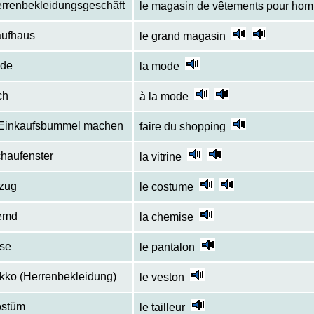
rrenbekleidungsgeschäft
le magasin de vêtements pour ho
aufhaus
le grand magasin
ode
la mode
ch
à la mode
 Einkaufsbummel machen
faire du shopping
haufenster
la vitrine
zug
le costume
emd
la chemise
se
le pantalon
kko (Herrenbekleidung)
le veston
ostüm
le tailleur