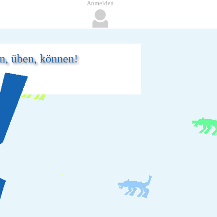
Anmelden
en, üben, können!