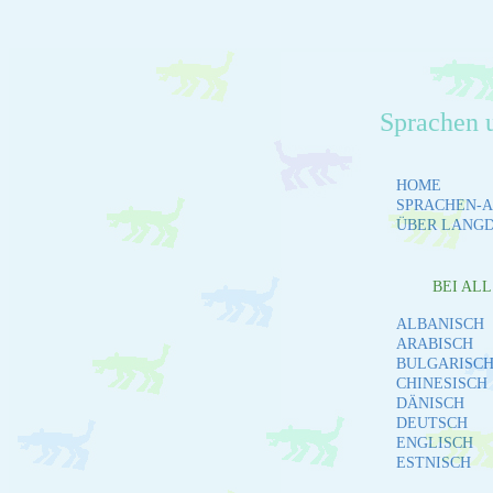
Sprachen 
HOME
SPRACHEN-A
ÜBER LANG
BEI AL
ALBANISCH
ARABISCH
BULGARISC
CHINESISCH
DÄNISCH
DEUTSCH
ENGLISCH
ESTNISCH