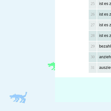
25
ist es
26
ist es
27
ist es 
28
ist es 
29
bezah
30
anzie
31
auszi