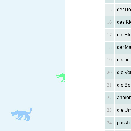
15
der H
16
das Kl
17
die Bl
18
der Ma
19
die ri
20
die Ve
21
die Be
22
anprob
23
die Um
24
passt 