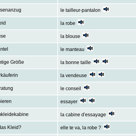
osenanzug
le tailleur-pantalon
eid
la robe
use
la blouse
ntel
le manteau
chtige Größe
la bonne taille
rkäuferin
la vendeuse
ratung
le conseil
ieren
essayer
kleidekabine
la cabine d'essayage
das Kleid?
elle te va, la robe ?