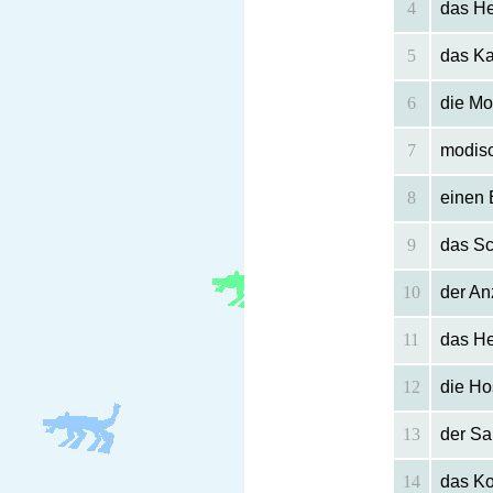
4
das He
5
das K
6
die M
7
modis
8
einen
9
das Sc
10
der An
11
das H
12
die Ho
13
der Sa
14
das K