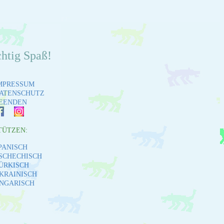
chtig Spaß!
MPRESSUM
ATENSCHUTZ
EENDEN
TÜTZEN:
PANISCH
SCHECHISCH
ÜRKISCH
KRAINISCH
NGARISCH