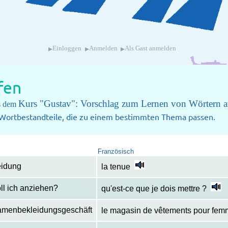
▸
▸
▸
Einloggen
Anmelden
Als Gast anmelden
fen
Kurs "Gustav": Vorschlag zum Lernen von Wörtern a
us dem
e Wortbestandteile, die zu einem bestimmten Thema passen.
Französisch
eidung
la tenue
ll ich anziehen?
qu'est-ce que je dois mettre ?
amenbekleidungsgeschäft
le magasin de vêtements pour fe