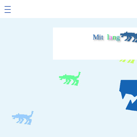
Mit
l
a
n
g