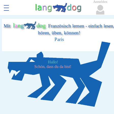
Anmelden
l
a
n
g
d
o
g
Mit
Französisch lernen - einfach lesen
hören, üben, können!
Paris
Hallo!
Schön, dass du da bist!