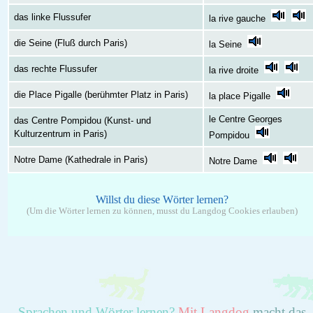
das linke Flussufer
la rive gauche
die Seine (Fluß durch Paris)
la Seine
das rechte Flussufer
la rive droite
die Place Pigalle (berühmter Platz in Paris)
la place Pigalle
le Centre Georges
das Centre Pompidou (Kunst- und
Kulturzentrum in Paris)
Pompidou
Notre Dame (Kathedrale in Paris)
Notre Dame
Willst du diese Wörter lernen?
(Um die Wörter lernen zu können, musst du Langdog Cookies erlauben)
Sprachen und Wörter lernen?
Mit Langdog
macht das