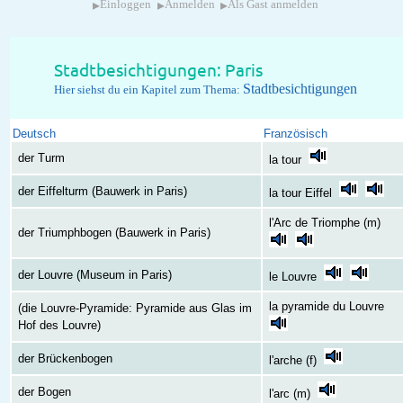
▸
▸
▸
Einloggen
Anmelden
Als Gast anmelden
Stadtbesichtigungen: Paris
Stadtbesichtigungen
Hier siehst du ein Kapitel zum Thema:
Deutsch
Französisch
der Turm
la tour
der Eiffelturm (Bauwerk in Paris)
la tour Eiffel
l'Arc de Triomphe (m)
der Triumphbogen (Bauwerk in Paris)
der Louvre (Museum in Paris)
le Louvre
la pyramide du Louvre
(die Louvre-Pyramide: Pyramide aus Glas im
Hof des Louvre)
der Brückenbogen
l'arche (f)
der Bogen
l'arc (m)