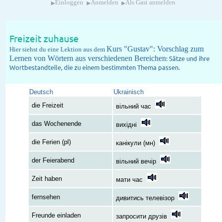
▸
▸
▸
Einloggen
Anmelden
Als Gast anmelden
Freizeit zuhause
Kurs "Gustav": Vorschlag zum
Hier siehst du eine Lektion aus dem
Lernen von Wörtern aus verschiedenen Bereichen
: Sätze und ihre
Wortbestandteile, die zu einem bestimmten Thema passen.
Deutsch
Ukrainisch
die Freizeit
вільний час
das Wochenende
вихідні
die Ferien (pl)
канікули (мн)
der Feierabend
вільний вечір
Zeit haben
мати час
fernsehen
дивитись телевізор
Freunde einladen
запросити друзів