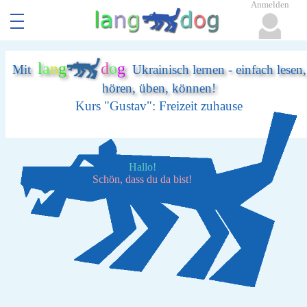
Anmelden
l
a
n
g
d
o
g
Mit
Ukrainisch lernen - einfach lesen,
hören, üben, können!
Kurs "Gustav": Freizeit zuhause
Hallo!
Schön, dass du da bist!