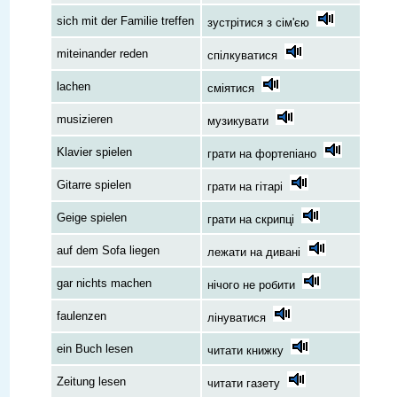
sich mit der Familie treffen
зустрітися з сім'єю
miteinander reden
спілкуватися
lachen
сміятися
musizieren
музикувати
Klavier spielen
грати на фортепіано
Gitarre spielen
грати на гітарі
Geige spielen
грати на скрипці
auf dem Sofa liegen
лежати на дивані
gar nichts machen
нічого не робити
faulenzen
лінуватися
ein Buch lesen
читати книжку
Zeitung lesen
читати газету