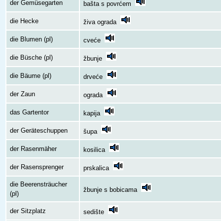
der Gemüsegarten
bašta s povrćem
die Hecke
živa ograda
die Blumen (pl)
cveće
die Büsche (pl)
žbunje
die Bäume (pl)
drveće
der Zaun
ograda
das Gartentor
kapija
der Geräteschuppen
šupa
der Rasenmäher
kosilica
der Rasensprenger
prskalica
die Beerensträucher
žbunje s bobicama
(pl)
der Sitzplatz
sedište