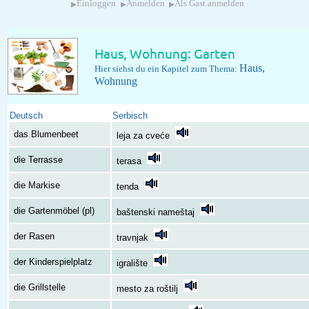
▸
▸
▸
Einloggen
Anmelden
Als Gast anmelden
Haus, Wohnung: Garten
Haus,
Hier siehst du ein Kapitel zum Thema:
Wohnung
Deutsch
Serbisch
das Blumenbeet
leja za cveće
die Terrasse
terasa
die Markise
tenda
die Gartenmöbel (pl)
baštenski nameštaj
der Rasen
travnjak
der Kinderspielplatz
igralište
die Grillstelle
mesto za roštilj