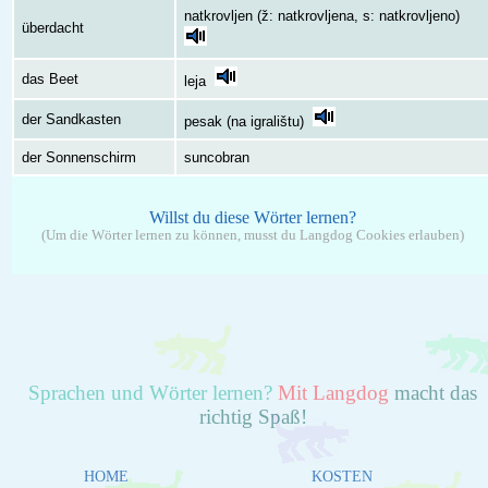
natkrovljen (ž: natkrovljena, s: natkrovljeno)
überdacht
das Beet
leja
der Sandkasten
pesak (na igralištu)
der Sonnenschirm
suncobran
Willst du diese Wörter lernen?
(Um die Wörter lernen zu können, musst du Langdog Cookies erlauben)
Sprachen und Wörter lernen?
Mit Langdog
macht das
richtig Spaß!
HOME
KOSTEN