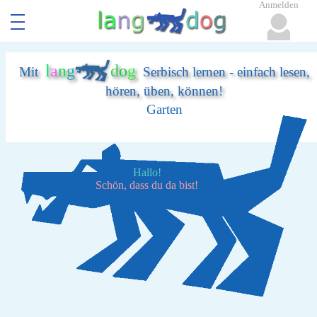
Anmelden
l
a
n
g
d
o
g
Mit
Serbisch lernen - einfach lesen,
hören, üben, können!
Garten
Hallo!
Schön, dass du da bist!