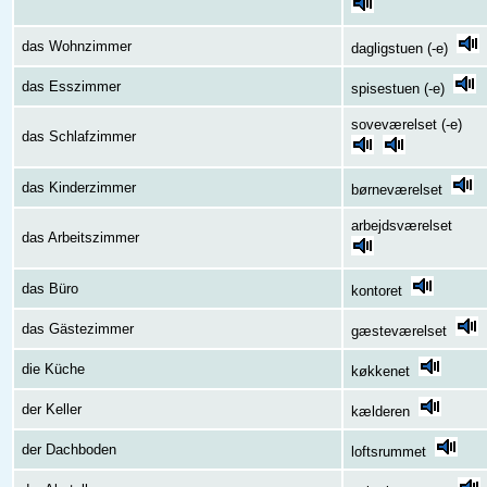
das Wohnzimmer
dagligstuen (-e)
das Esszimmer
spisestuen (-e)
soveværelset (-e)
das Schlafzimmer
das Kinderzimmer
børneværelset
arbejdsværelset
das Arbeitszimmer
das Büro
kontoret
das Gästezimmer
gæsteværelset
die Küche
køkkenet
der Keller
kælderen
der Dachboden
loftsrummet