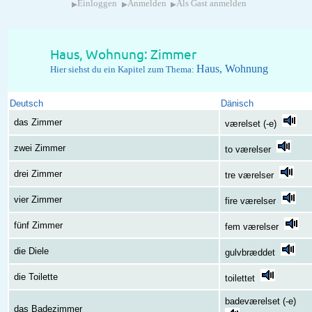
▸
▸
▸
Einloggen
Anmelden
Als Gast anmelden
Haus, Wohnung: Zimmer
Haus, Wohnung
Hier siehst du ein Kapitel zum Thema:
Deutsch
Dänisch
das Zimmer
værelset (-e)
zwei Zimmer
to værelser
drei Zimmer
tre værelser
vier Zimmer
fire værelser
fünf Zimmer
fem værelser
die Diele
gulvbræddet
die Toilette
toilettet
badeværelset (-e)
das Badezimmer