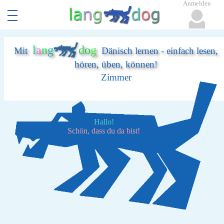
Anmelden
l
a
n
g
d
o
g
Mit
Dänisch lernen - einfach lesen,
hören, üben, können!
Zimmer
Hallo!
Schön, dass du da bist!