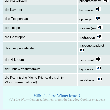
der Abstellraum
pulterkammeret
die Kammer
kammeret
das Treppenhaus
opgangen
die Treppe
trappen (-e)
die Holztreppe
trætrappen
trappegelænderet
das Treppengeländer
der Heizraum
fyrrummet
der Hauswirtschaftsraum
bryggerset
die Kochnische (kleine Küche, die sich im
tekøkkenet
Wohnzimmer befindet)
Willst du diese Wörter lernen?
(Um die Wörter lernen zu können, musst du Langdog Cookies erlauben)