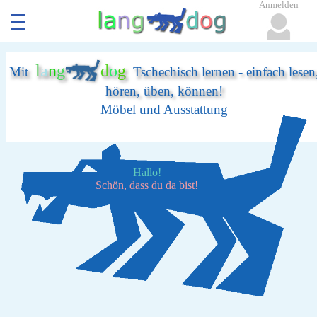
Anmelden
l
a
n
g
d
o
g
Mit
Tschechisch lernen - einfach lesen
hören, üben, können!
Möbel und Ausstattung
Hallo!
Schön, dass du da bist!