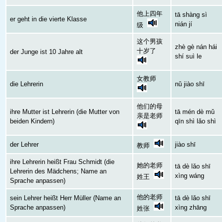
他上四年
tā shàng sì
er geht in die vierte Klasse
nián jí
级
这个男孩
zhè gè nán hái
十岁了
der Junge ist 10 Jahre alt
shí suì le
女教师
die Lehrerin
nǔ jiào shī
他们的母
ihre Mutter ist Lehrerin (die Mutter von
tā mén dè mǔ
亲是老师
beiden Kindern)
qīn shì lǎo shì
der Lehrer
jiào shī
教师
ihre Lehrerin heißt Frau Schmidt (die
她的老师
tā dè lǎo shī
Lehrerin des Mädchens; Name an
xìng wáng
姓王
Sprache anpassen)
他的老师
sein Lehrer heißt Herr Müller (Name an
tā dè lǎo shī
Sprache anpassen)
xìng zhāng
姓张