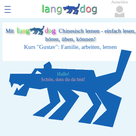
Anmelden
l
a
n
g
d
o
g
Mit
Chinesisch lernen - einfach lesen,
hören, üben, können!
Kurs "Gustav": Familie, arbeiten, lernen
Hallo!
Schön, dass du da bist!