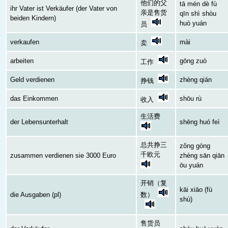
他们的父
tā mén dè fù
ihr Vater ist Verkäufer (der Vater von
亲是售货
qīn shì shòu
beiden Kindern)
huò yuán
员
verkaufen
mài
卖
arbeiten
gōng zuò
工作
Geld verdienen
zhèng qián
挣钱
das Einkommen
shōu rù
收入
生活费
der Lebensunterhalt
shēng huó feì
总共挣三
zǒng gòng
千欧元
zusammen verdienen sie 3000 Euro
zhèng sān qiān
ōu yuán
开销（复
kāi xiāo (fù
die Ausgaben (pl)
数）
shù)
售货员