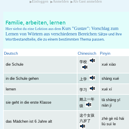
▸
▸
▸
Einloggen
Anmelden
Als Gast anmelden
Familie, arbeiten, lernen
Kurs "Gustav": Vorschlag zum
Hier siehst du eine Lektion aus dem
Lernen von Wörtern aus verschiedenen Bereichen
: Sätze und ihre
Wortbestandteile, die zu einem bestimmten Thema passen.
Deutsch
Chinesisch
Pinyin
学校
die Schule
xué xiào
in die Schule gehen
shàng xué
上学
lernen
xué xí
学习
她上一年
tā shàng yī
sie geht in die erste Klasse
nián jí
级
这个女孩
zhè gè nǔ hái
六岁了
das Mädchen ist 6 Jahre alt
liù suì le