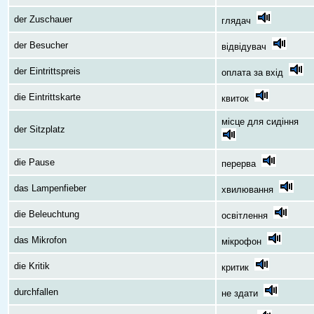
der Zuschauer
глядач
der Besucher
відвідувач
der Eintrittspreis
оплата за вхід
die Eintrittskarte
квиток
місце для сидіння
der Sitzplatz
die Pause
перерва
das Lampenfieber
хвилювання
die Beleuchtung
освітлення
das Mikrofon
мікрофон
die Kritik
критик
durchfallen
не здати