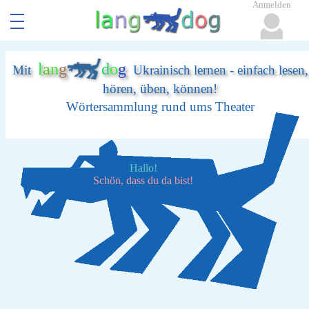
Anmelden
l
a
n
g
d
o
g
Mit
Ukrainisch lernen - einfach lesen,
hören, üben, können!
Wörtersammlung rund ums Theater
Hallo!
Schön, dass du da bist!