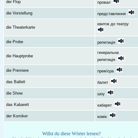
der Flop
провал
die Vorstellung
представлення
квиток до театру
die Theaterkarte
die Probe
репетиція
генеральна
die Hauptprobe
репетиція
die Premiere
прем'єра
das Ballett
балет
die Show
шоу
das Kabarett
кабарет
der Komiker
комік
Willst du diese Wörter lernen?