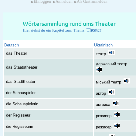
▸
▸
▸
Einloggen
Anmelden
Als Gast anmelden
Wörtersammlung rund ums Theater
Theater
Hier siehst du ein Kapitel zum Thema:
Deutsch
Ukrainisch
das Theater
театр
державний театр
das Staatstheater
das Stadttheater
міський театр
der Schauspieler
актор
die Schauspielerin
актриса
der Regisseur
режисер
die Regisseurin
режисер