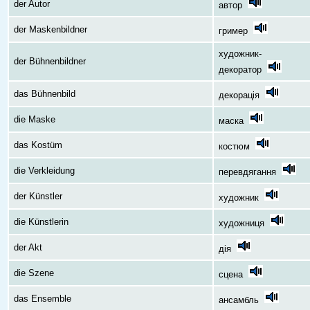
der Autor
автор
der Maskenbildner
гример
художник-
der Bühnenbildner
декоратор
das Bühnenbild
декорація
die Maske
маска
das Kostüm
костюм
die Verkleidung
перевдягання
der Künstler
художник
die Künstlerin
художниця
der Akt
дія
die Szene
сцена
das Ensemble
ансамбль