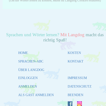
(Um die Wörter lernen zu können, musst du Langdog Cookies erlauben)
Sprachen und Wörter lernen?
Mit Langdog
macht das
richtig Spaß!
HOME
KOSTEN
SPRACHEN-ABC
KONTAKT
ÜBER LANGDOG
EINLOGGEN
IMPRESSUM
ANMELDEN
DATENSCHUTZ
ALS GAST ANMELDEN
BEENDEN