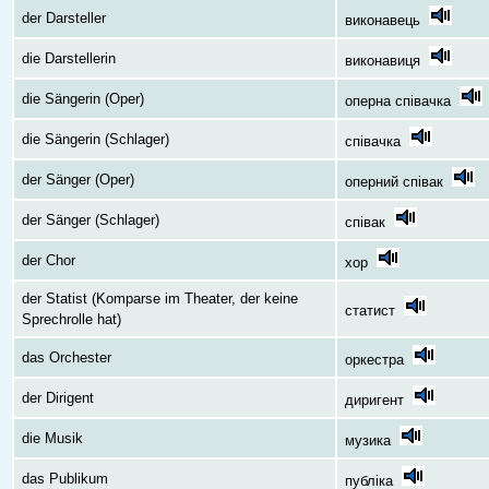
der Darsteller
виконавець
die Darstellerin
виконавиця
die Sängerin (Oper)
оперна співачка
die Sängerin (Schlager)
співачка
der Sänger (Oper)
оперний співак
der Sänger (Schlager)
співак
der Chor
хор
der Statist (Komparse im Theater, der keine
статист
Sprechrolle hat)
das Orchester
оркестра
der Dirigent
диригент
die Musik
музика
das Publikum
публіка