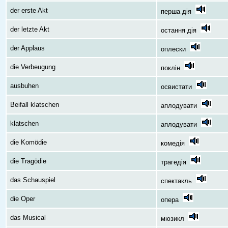
der erste Akt
перша дія
der letzte Akt
остання дія
der Applaus
оплески
die Verbeugung
поклін
ausbuhen
освистати
Beifall klatschen
аплодувати
klatschen
аплодувати
die Komödie
комедія
die Tragödie
трагедія
das Schauspiel
спектакль
die Oper
опера
das Musical
мюзикл