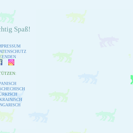
chtig Spaß!
MPRESSUM
ATENSCHUTZ
EENDEN
TÜTZEN:
PANISCH
SCHECHISCH
ÜRKISCH
KRAINISCH
NGARISCH