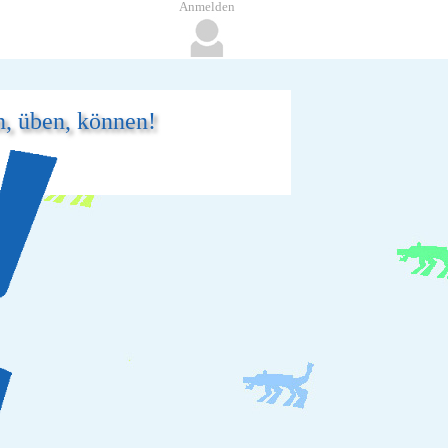
Anmelden
n, üben, können!