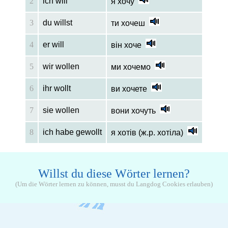
2
ich will
я хочу
3
du willst
ти хочеш
4
er will
він хоче
5
wir wollen
ми хочемо
6
ihr wollt
ви хочете
7
sie wollen
вони хочуть
8
ich habe gewollt
я хотів (ж.р. хотіла)
Willst du diese Wörter lernen?
(Um die Wörter lernen zu können, musst du Langdog Cookies erlauben)