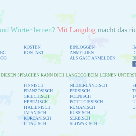
und Wörter lernen?
Mit Langdog
macht das ri
KOSTEN
EINLOGGEN
I
BC
KONTAKT
ANMELDEN
D
DOG
ALS GAST ANMELDEN
B
L DIESEN SPRACHEN KANN DICH LANGDOG BEIM LERNEN UNTERS
FINNISCH
NIEDERLÄNDISCH
S
FRANZÖSISCH
PERSISCH
T
H
GRIECHISCH
POLNISCH
T
HEBRÄISCH
PORTUGIESISCH
U
ITALIENISCH
RUMÄNISCH
U
JAPANISCH
RUSSISCH
KOREANISCH
SERBISCH
LITAUISCH
SLOWAKISCH