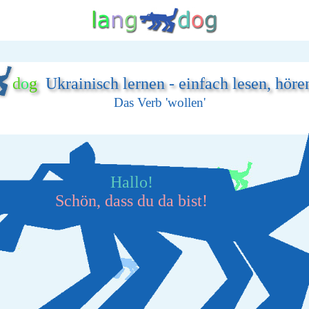
d
o
g
Ukrainisch lernen - einfach lesen, höre
Das Verb 'wollen'
Hallo!
Schön, dass du da bist!