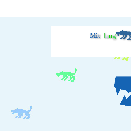
Mit
l
a
n
g