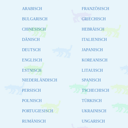
ARABISCH
FRANZÖSISCH
BULGARISCH
GRIECHISCH
CHINESISCH
HEBRÄISCH
DÄNISCH
ITALIENISCH
DEUTSCH
JAPANISCH
ENGLISCH
KOREANISCH
ESTNISCH
LITAUISCH
NIEDERLÄNDISCH
SPANISCH
PERSISCH
TSCHECHISCH
POLNISCH
TÜRKISCH
PORTUGIESISCH
UKRAINISCH
RUMÄNISCH
UNGARISCH