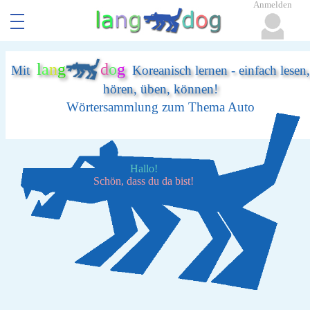
Anmelden
l
a
n
g
d
o
g
Mit
Koreanisch lernen - einfach lesen,
hören, üben, können!
Wörtersammlung zum Thema Auto
Hallo!
Schön, dass du da bist!