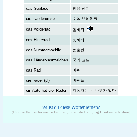
das Gebläse
환풍 장치
die Handbremse
수동 브레이크
das Vorderrad
앞바퀴
das Hinterrad
뒷바퀴
das Nummernschild
번호판
das Länderkennzeichen
국가 코드
das Rad
바퀴
die Räder (pl)
바퀴들
ein Auto hat vier Räder
자동차는 네 바퀴가 있다
Willst du diese Wörter lernen?
(Um die Wörter lernen zu können, musst du Langdog Cookies erlauben)