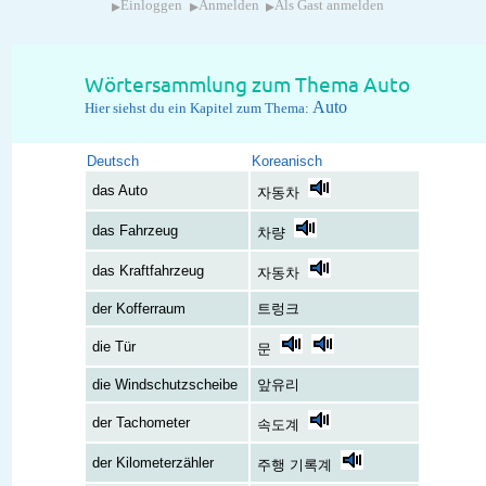
▸
▸
▸
Einloggen
Anmelden
Als Gast anmelden
Wörtersammlung zum Thema Auto
Auto
Hier siehst du ein Kapitel zum Thema:
Deutsch
Koreanisch
das Auto
자동차
das Fahrzeug
차량
das Kraftfahrzeug
자동차
der Kofferraum
트렁크
die Tür
문
die Windschutzscheibe
앞유리
der Tachometer
속도계
der Kilometerzähler
주행 기록계