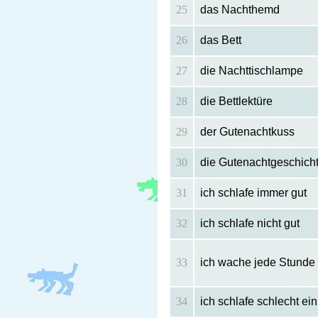
25
das Nachthemd
26
das Bett
27
die Nachttischlampe
28
die Bettlektüre
29
der Gutenachtkuss
30
die Gutenachtgeschich
31
ich schlafe immer gut
32
ich schlafe nicht gut
33
ich wache jede Stunde 
34
ich schlafe schlecht ein