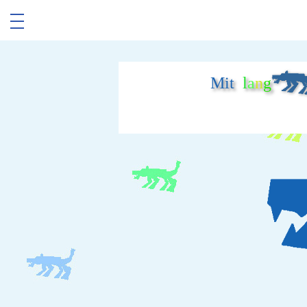
Mit
l
a
n
g