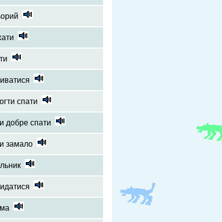
ьорий
хати
ти
риватися
огти спати
и добре спати
и замало
льник
кидатися
ама