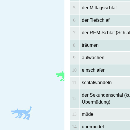
5
der Mittagsschlaf
6
der Tiefschlaf
7
der REM-Schlaf (Schla
8
träumen
9
aufwachen
10
einschlafen
11
schlafwandeln
der Sekundenschlaf (ku
12
Übermüdung)
13
müde
14
übermüdet