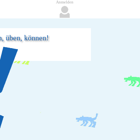
Anmelden
n, üben, können!