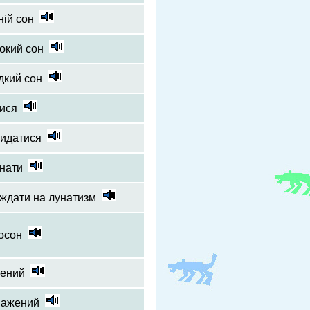
ній сон
окий сон
дкий сон
ися
кидатися
нати
ждати на лунатизм
осон
чений
нажений