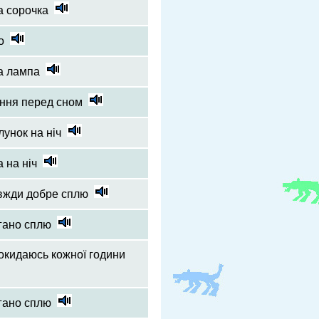
а сорочка
о
а лампа
ння перед сном
лунок на ніч
а на ніч
вжди добре сплю
гано сплю
окидаюсь кожної години
гано сплю