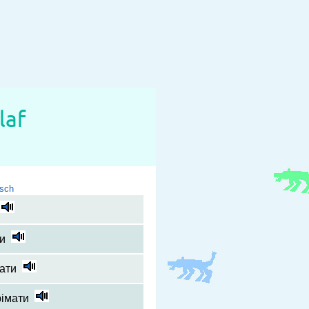
laf
isch
и
ати
імати