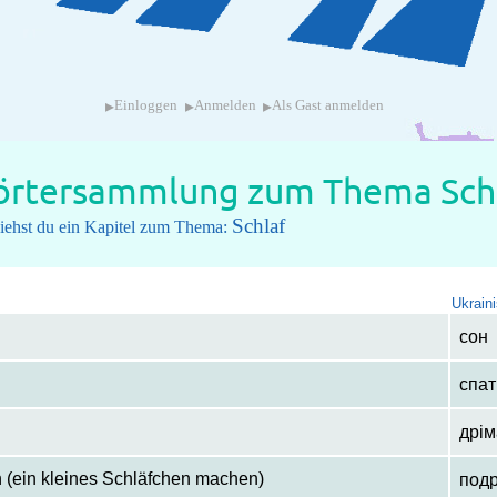
▸
▸
▸
Einloggen
Anmelden
Als Gast anmelden
rtersammlung zum Thema Sch
Schlaf
siehst du ein Kapitel zum Thema:
Ukrain
сон
спат
дрім
 (ein kleines Schläfchen machen)
подр