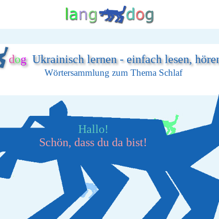
d
o
g
Ukrainisch lernen - einfach lesen, höre
Wörtersammlung zum Thema Schlaf
Hallo!
Schön, dass du da bist!