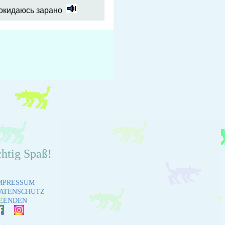
окидаюсь зарано
chtig Spaß!
MPRESSUM
ATENSCHUTZ
EENDEN