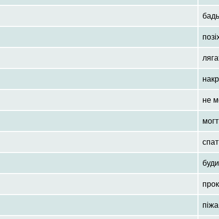
бад
позі
ляга
нак
не м
могт
спат
буди
про
піж