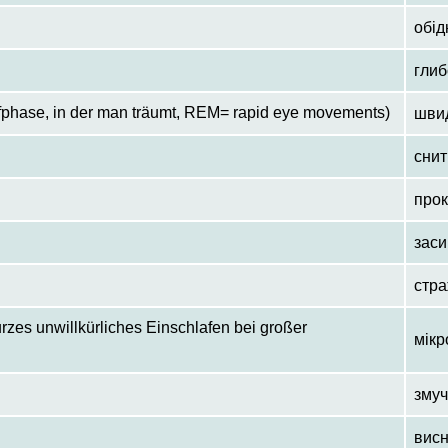
обід
глиб
fphase, in der man träumt, REM= rapid eye movements)
шви
снит
про
заси
стра
rzes unwillkürliches Einschlafen bei großer
мікр
зму
вис