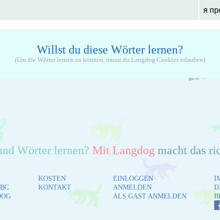
я пр
Willst du diese Wörter lernen?
(Um die Wörter lernen zu können, musst du Langdog Cookies erlauben)
und Wörter lernen?
Mit Langdog
macht das ri
KOSTEN
EINLOGGEN
I
BC
KONTAKT
ANMELDEN
D
DOG
ALS GAST ANMELDEN
B