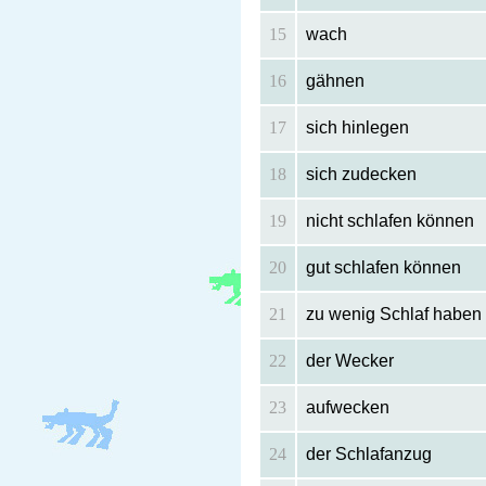
15
wach
16
gähnen
17
sich hinlegen
18
sich zudecken
19
nicht schlafen können
20
gut schlafen können
21
zu wenig Schlaf haben
22
der Wecker
23
aufwecken
24
der Schlafanzug