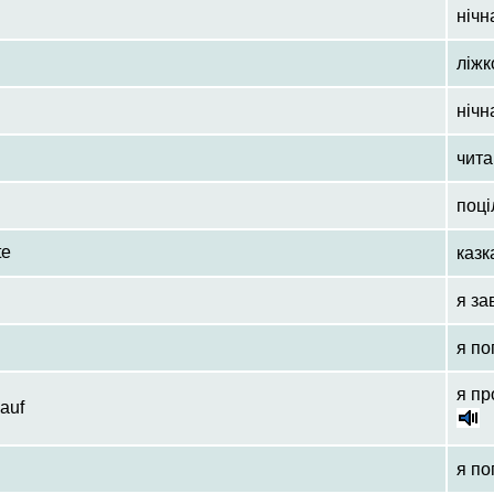
нічн
ліжк
нічн
чита
поці
te
казк
я за
я по
я пр
auf
я по