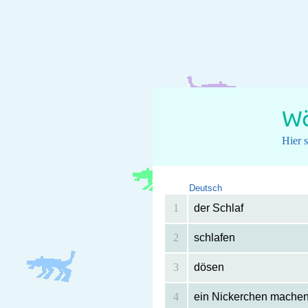
Wö
Hier 
Deutsch
1
der Schlaf
2
schlafen
3
dösen
4
ein Nickerchen machen