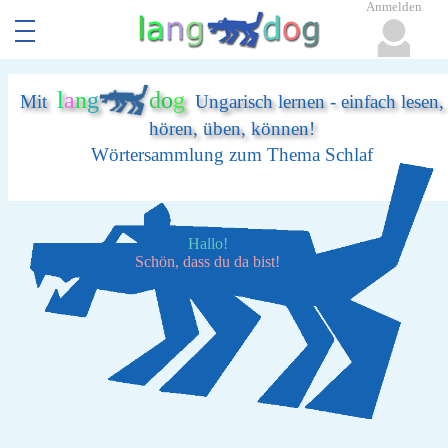
Anmelden
l
a
n
g
d
o
g
Mit
Ungarisch lernen - einfach lesen,
hören, üben, können!
Wörtersammlung zum Thema Schlaf
Hallo!
Schön, dass du da bist!