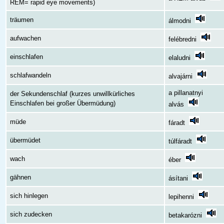
REM= rapid eye movements)
träumen
álmodni
aufwachen
felébredni
einschlafen
elaludni
schlafwandeln
alvajárni
a pillanatnyi
der Sekundenschlaf (kurzes unwillkürliches
Einschlafen bei großer Übermüdung)
alvás
müde
fáradt
übermüdet
túlfáradt
wach
éber
gähnen
ásítani
sich hinlegen
lepihenni
sich zudecken
betakarózni