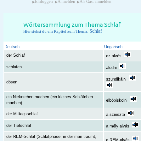
▸
▸
▸
Einloggen
Anmelden
Als Gast anmelden
Wörtersammlung zum Thema Schlaf
Schlaf
Hier siehst du ein Kapitel zum Thema:
Deutsch
Ungarisch
der Schlaf
az alvás
schlafen
aludni
szundikálni
dösen
ein Nickerchen machen (ein kleines Schläfchen
elbóbiskolni
machen)
der Mittagsschlaf
a szieszta
der Tiefschlaf
a mély alvás
der REM-Schlaf (Schlafphase, in der man träumt,
a REM-alvás