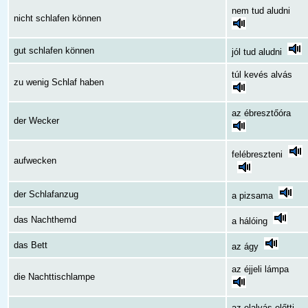
nem tud aludni
nicht schlafen können
gut schlafen können
jól tud aludni
túl kevés alvás
zu wenig Schlaf haben
az ébresztőóra
der Wecker
felébreszteni
aufwecken
der Schlafanzug
a pizsama
das Nachthemd
a hálóing
das Bett
az ágy
az éjjeli lámpa
die Nachttischlampe
az elalvás előtti