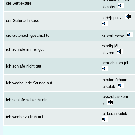
die Bettlektüre
olvasás
a jóéjt puszi
der Gutenachtkuss
die Gutenachtgeschichte
az esti mese
mindig jól
ich schlafe immer gut
alszom
nem alszom jól
ich schlafe nicht gut
minden órában
ich wache jede Stunde auf
felkelek
rosszul alszom
ich schlafe schlecht ein
el
túl korán kelek
ich wache zu früh auf