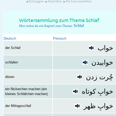
▸
▸
▸
Einloggen
Anmelden
Als Gast anmelden
Wörtersammlung zum Thema Schlaf
Schlaf
Hier siehst du ein Kapitel zum Thema:
Deutsch
Persisch
خواب
der Schlaf
خوابیدن
schlafen
چُرت زدن
dösen
ein Nickerchen machen (ein
خوابِ کوتاه
kleines Schläfchen machen)
خوابِ ظهر
der Mittagsschlaf