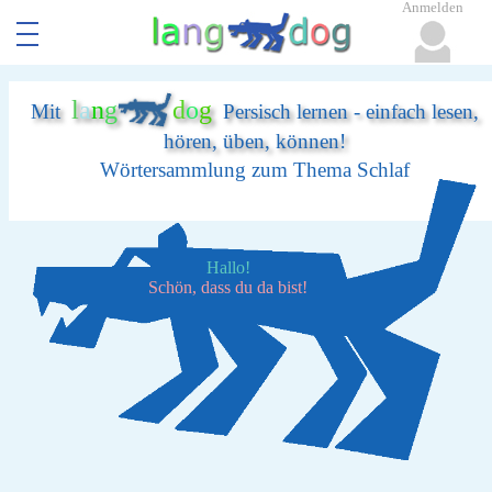
Anmelden
l
a
n
g
d
o
g
Mit
Persisch lernen - einfach lesen,
hören, üben, können!
Wörtersammlung zum Thema Schlaf
Hallo!
Schön, dass du da bist!