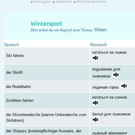
▸
▸
▸
Einloggen
Anmelden
Als Gast anmelden
Wintersport
Winter
Hier siehst du ein Kapitel zum Thema:
Deutsch
Russisch
кататься на лыжах
Ski fahren
подъёмник для
der Skilift
лыжников
die Rodelbahn
ледяная горка
кататься на санках
Schlitten fahren
бельё для лыжников
die Skiunterwäsche (warme Unterwäsche zum
Skifahren)
der Skipass (kostenpflichtiger Ausweis, der
лыжный абонемент