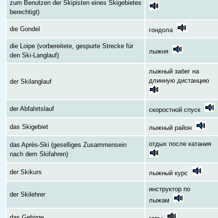
zum Benutzen der Skipisten eines Skigebietes
berechtigt)
die Gondel
гондола
die Loipe (vorbereitete, gespurte Strecke für
лыжня
den Ski-Langlauf)
лыжный забег на
длинную дистанцию
der Skilanglauf
der Abfahrtslauf
скоростной спуск
das Skigebiet
лыжный район
отдых после катания
das Après-Ski (geselliges Zusammensein
nach dem Skifahren)
der Skikurs
лыжный курс
инструктор по
der Skilehrer
лыжам
das Gebirge