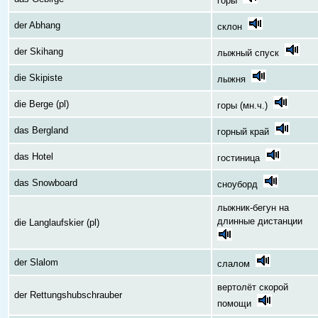
горы
der Abhang
склон
der Skihang
лыжный спуск
die Skipiste
лыжня
die Berge (pl)
горы (мн.ч.)
das Bergland
горный край
das Hotel
гостиница
das Snowboard
сноуборд
лыжник-бегун на
длинные дистанции
die Langlaufskier (pl)
der Slalom
слалом
вертолёт скорой
der Rettungshubschrauber
помощи