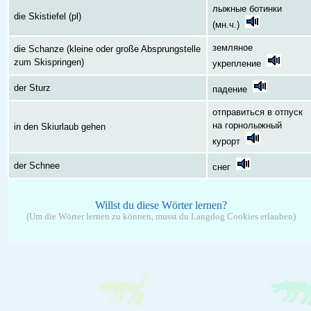
лыжные ботинки
die Skistiefel (pl)
(мн.ч.)
земляное
die Schanze (kleine oder große Absprungstelle
zum Skispringen)
укрепление
der Sturz
падение
отправиться в отпуск
на горнолыжный
in den Skiurlaub gehen
курорт
der Schnee
снег
Willst du diese Wörter lernen?
(Um die Wörter lernen zu können, musst du Langdog Cookies erlauben)