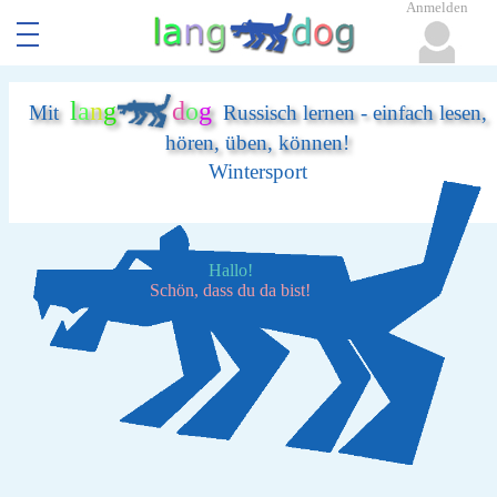
Anmelden
l
a
n
g
d
o
g
Mit
Russisch lernen - einfach lesen,
hören, üben, können!
Wintersport
Hallo!
Schön, dass du da bist!