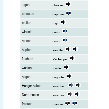
jagen
chasser
erbeuten
capturer
brüllen
rugir
winseln
gémir
rennen
courir
hüpfen
sautiller
flüchten
s'échapper
wühlen
fouiller
nagen
grignoter
Hunger haben
avoir faim
Durst haben
avoir soif
fressen
manger