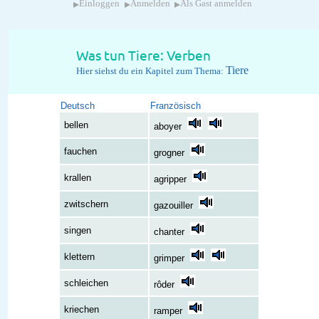
▸
▸
▸
Einloggen
Anmelden
Als Gast anmelden
Was tun Tiere: Verben
Tiere
Hier siehst du ein Kapitel zum Thema:
Deutsch
Französisch
bellen
aboyer
fauchen
grogner
krallen
agripper
zwitschern
gazouiller
singen
chanter
klettern
grimper
schleichen
rôder
kriechen
ramper