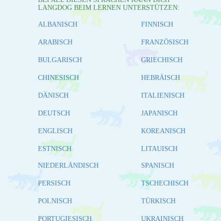
LANGDOG BEIM LERNEN UNTERSTÜTZEN:
ALBANISCH
FINNISCH
ARABISCH
FRANZÖSISCH
BULGARISCH
GRIECHISCH
CHINESISCH
HEBRÄISCH
DÄNISCH
ITALIENISCH
DEUTSCH
JAPANISCH
ENGLISCH
KOREANISCH
ESTNISCH
LITAUISCH
NIEDERLÄNDISCH
SPANISCH
PERSISCH
TSCHECHISCH
POLNISCH
TÜRKISCH
PORTUGIESISCH
UKRAINISCH