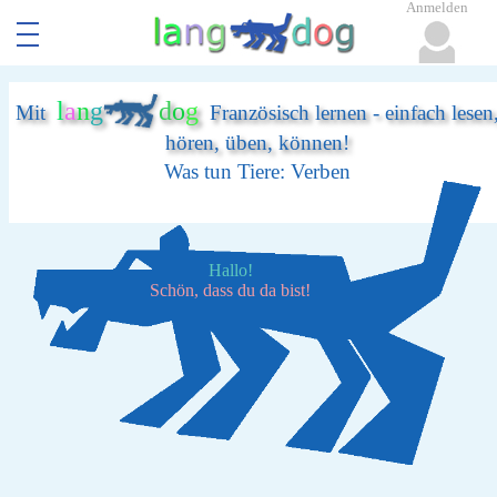
Anmelden
l
a
n
g
d
o
g
Mit
Französisch lernen - einfach lesen
hören, üben, können!
Was tun Tiere: Verben
Hallo!
Schön, dass du da bist!