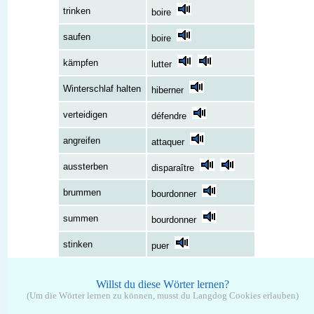
trinken
boire
saufen
boire
kämpfen
lutter
Winterschlaf halten
hiberner
verteidigen
défendre
angreifen
attaquer
aussterben
disparaître
brummen
bourdonner
summen
bourdonner
stinken
puer
Willst du diese Wörter lernen?
(Um die Wörter lernen zu können, musst du Langdog Cookies erlauben)