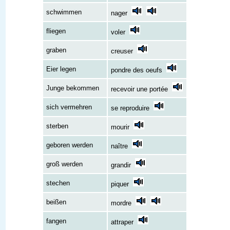
schwimmen
nager
fliegen
voler
graben
creuser
Eier legen
pondre des oeufs
Junge bekommen
recevoir une portée
sich vermehren
se reproduire
sterben
mourir
geboren werden
naître
groß werden
grandir
stechen
piquer
beißen
mordre
fangen
attraper