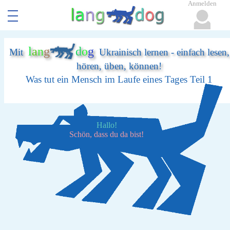
Anmelden
l
a
n
g
d
o
g
Mit
Ukrainisch lernen - einfach lesen,
hören, üben, können!
Was tut ein Mensch im Laufe eines Tages Teil 1
Hallo!
Schön, dass du da bist!