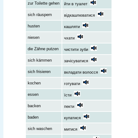
zur Toilette gehen
йти в туалет
sich räuspern
відкашлюватися
husten
кашляти
niesen
чхати
die Zähne putzen
чистити зуби
sich kämmen
зачісуватися
sich frisieren
вкладати волосся
kochen
готувати
essen
їсти
backen
пекти
baden
купатися
sich waschen
митися