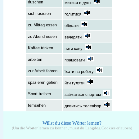
duschen
митися в душі
sich rasieren
голитися
zu Mittag essen
обідати
zu Abend essen
вечеряти
Kaffee trinken
пити каву
arbeiten
працювати
zur Arbeit fahren
їхати на роботу
spazieren gehen
йти гуляти
Sport treiben
займатися спортом
fernsehen
дивитись телевізор
Willst du diese Wörter lernen?
(Um die Wörter lernen zu können, musst du Langdog Cookies erlauben)