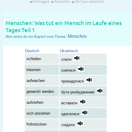
▸
▸
▸
Einloggen
Anmelden
Als Gast anmelden
Menschen: Was tut ein Mensch im Laufe eines
Tages Teil 1
Menschen
Hier siehst du ein Kapitel zum Thema:
Deutsch
Ukrainisch
schlafen
спати
träumen
снитися
aufwachen
прокидатися
geweckt werden
бути розбудженим
aufstehen
вставати
sich anziehen
одягатися
frühstücken
снідати