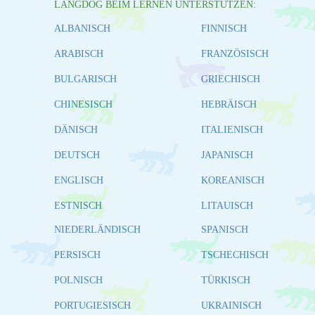
LANGDOG BEIM LERNEN UNTERSTÜTZEN:
ALBANISCH
FINNISCH
ARABISCH
FRANZÖSISCH
BULGARISCH
GRIECHISCH
CHINESISCH
HEBRÄISCH
DÄNISCH
ITALIENISCH
DEUTSCH
JAPANISCH
ENGLISCH
KOREANISCH
ESTNISCH
LITAUISCH
NIEDERLÄNDISCH
SPANISCH
PERSISCH
TSCHECHISCH
POLNISCH
TÜRKISCH
PORTUGIESISCH
UKRAINISCH