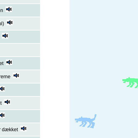
en
pl)
et
rerne
t
r dækket