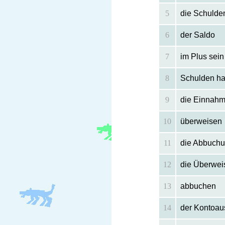
5
die Schulden
6
der Saldo
7
im Plus sein
8
Schulden h
9
die Einnah
10
überweisen
11
die Abbuch
12
die Überwe
13
abbuchen
14
der Kontoa