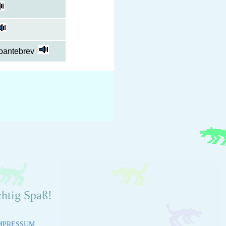
 pantebrev
chtig Spaß!
MPRESSUM