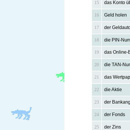
15
das Konto ü
16
Geld holen
17
der Geldaut
18
die PIN-Num
19
das Online-
20
die TAN-Nu
21
das Wertpap
22
die Aktie
23
der Bankang
24
der Fonds
25
der Zins