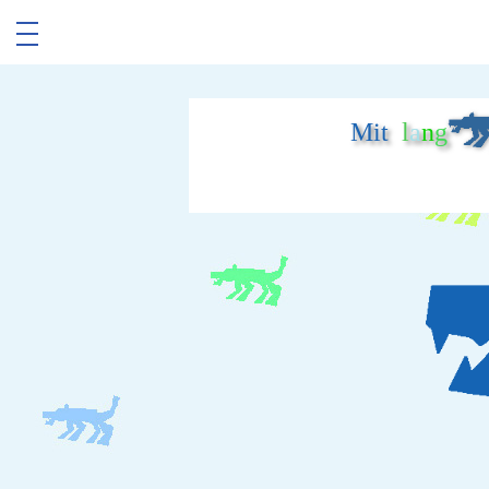
Mit
l
a
n
g