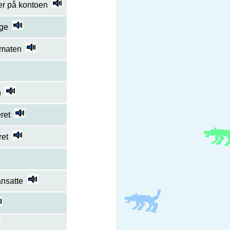
er på kontoen
nge
maten
n
ret
ret
nsatte