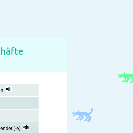
häfte
en
endet (-e)