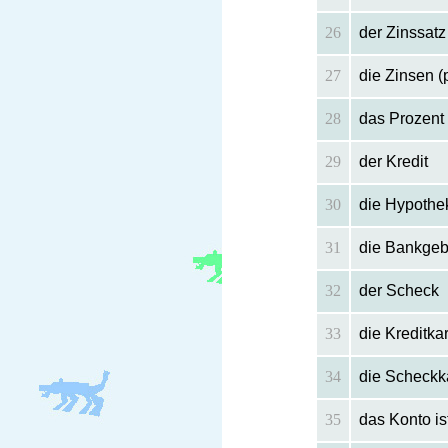
26
der Zinssatz
27
die Zinsen (p
28
das Prozent
29
der Kredit
30
die Hypothe
31
die Bankgeb
32
der Scheck
33
die Kreditka
34
die Scheckk
35
das Konto is