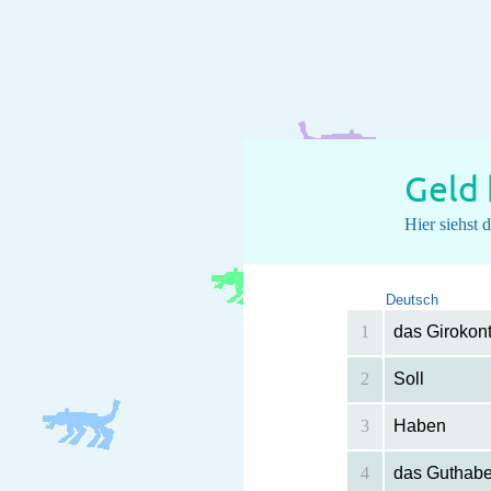
Geld
Hier siehst
Deutsch
1
das Girokon
2
Soll
3
Haben
4
das Guthab