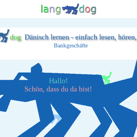
d
o
g
Dänisch lernen - einfach lesen, hören
Bankgeschäfte
Hallo!
Schön, dass du da bist!