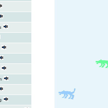
s
en
g