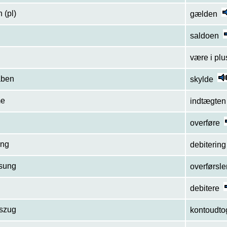
 (pl)
gælden
saldoen
være i plu
aben
skylde
me
indtægten
overføre
ung
debitering
isung
overførsl
debitere
uszug
kontoudto