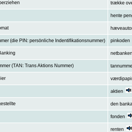
berziehen
trække ov
hente pe
omat
hæveauto
mer (die PIN: persönliche Indentifikationsnummer)
pinkoden
Banking
netbanke
mmer (TAN: Trans Aktions Nummer)
tannumme
ier
værdipapi
aktien
estellte
den banka
fonden
renten