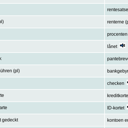
rentesats
l)
renterne (
procenten
lånet
k
pantebrev
ühren (pl)
bankgeby
checken
rte
kreditkorte
arte
ID-kortet
t gedeckt
kontoen e