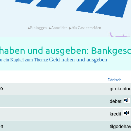
▸
▸
▸
Einloggen
Anmelden
Als Gast anmelden
 haben und ausgeben: Bankgesc
Geld haben und ausgeben
 du ein Kapitel zum Thema:
Dänisch
to
girokonto
debet
kredit
en
tilgodehav