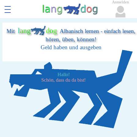
Anmelden
l
a
n
g
d
o
g
Mit
Albanisch lernen - einfach lesen,
hören, üben, können!
Geld haben und ausgeben
Hallo!
Schön, dass du da bist!