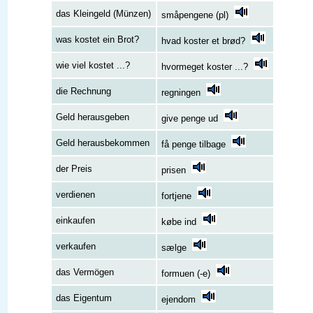
das Kleingeld (Münzen)
småpengene (pl)
was kostet ein Brot?
hvad koster et brød?
wie viel kostet ...?
hvormeget koster ...?
die Rechnung
regningen
Geld herausgeben
give penge ud
Geld herausbekommen
få penge tilbage
der Preis
prisen
verdienen
fortjene
einkaufen
købe ind
verkaufen
sælge
das Vermögen
formuen (-e)
das Eigentum
ejendom