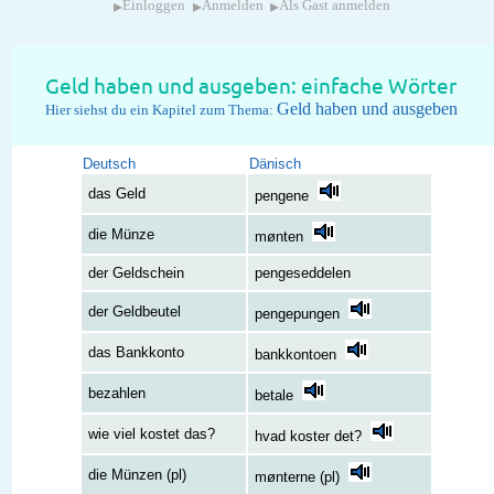
▸
▸
▸
Einloggen
Anmelden
Als Gast anmelden
Geld haben und ausgeben: einfache Wörter
Geld haben und ausgeben
Hier siehst du ein Kapitel zum Thema:
Deutsch
Dänisch
das Geld
pengene
die Münze
mønten
der Geldschein
pengeseddelen
der Geldbeutel
pengepungen
das Bankkonto
bankkontoen
bezahlen
betale
wie viel kostet das?
hvad koster det?
die Münzen (pl)
mønterne (pl)