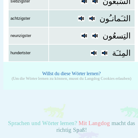
السَبعُون
siebzigster
الثـَمانـُون
achtzigster
التِسعُون
neunzigster
المِئـَة
hundertster
Willst du diese Wörter lernen?
(Um die Wörter lernen zu können, musst du Langdog Cookies erlauben)
Sprachen und Wörter lernen?
Mit Langdog
macht das
richtig Spaß!