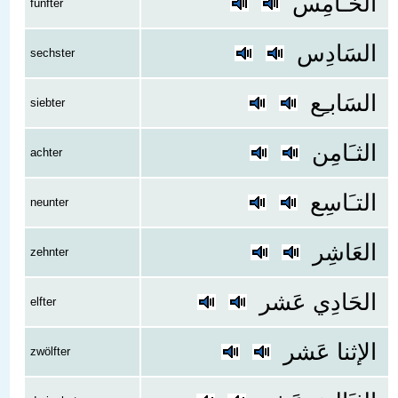
الخـَامِس
fünfter
السَادِس
sechster
السَابـِع
siebter
الثـَامِن
achter
التـَاسِع
neunter
العَاشِر
zehnter
الحَادِي عَشر
elfter
الإثنا عَشر
zwölfter