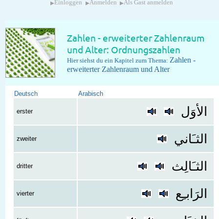
▸
▸
▸
Einloggen
Anmelden
Als Gast anmelden
Zahlen - erweiterter Zahlenraum
und Alter: Ordnungszahlen
Zahlen -
Hier siehst du ein Kapitel zum Thema:
erweiterter Zahlenraum und Alter
Deutsch
Arabisch
الأوَل
erster
الثـَاني
zweiter
الثـَالِث
dritter
الرَابـِع
vierter