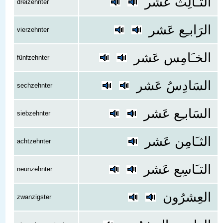
الثـَالِث عَشر
dreizehnter
الرَابـِع عَشر
vierzehnter
الخـَامِس عَشر
fünfzehnter
السَادِسُ عَشر
sechzehnter
السَابـِع عَشر
siebzehnter
الثـَامِن عَشر
achtzehnter
التـَاسِع عَشر
neunzehnter
العِشرُون
zwanzigster