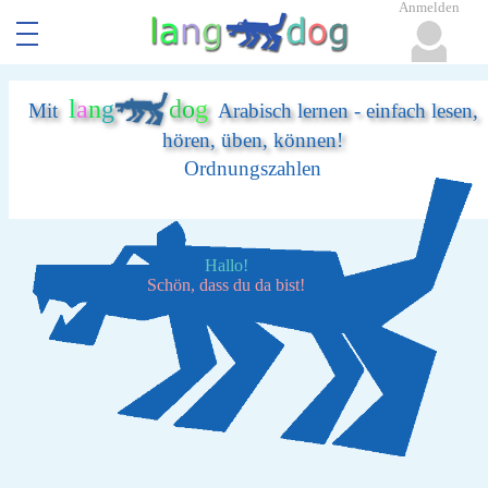
Anmelden
l
a
n
g
d
o
g
Mit
Arabisch lernen - einfach lesen,
hören, üben, können!
Ordnungszahlen
Hallo!
Schön, dass du da bist!