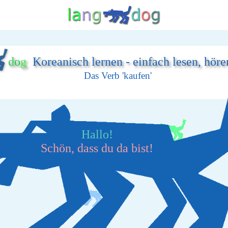
d
o
g
Koreanisch lernen - einfach lesen, höre
Das Verb 'kaufen'
Hallo!
Schön, dass du da bist!