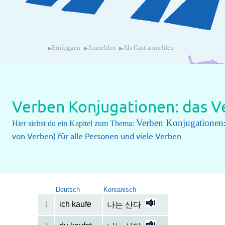
▸
▸
▸
Einloggen
Anmelden
Als Gast anmelden
Verben Konjugationen: das Ve
Verben Konjugationen
Hier siehst du ein Kapitel zum Thema:
von Verben) für alle Personen und viele Verben
Deutsch
Koreanisch
1
ich kaufe
나는 산다