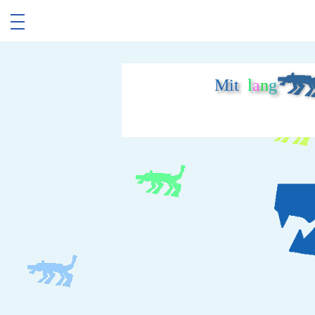
Mit
l
a
n
g