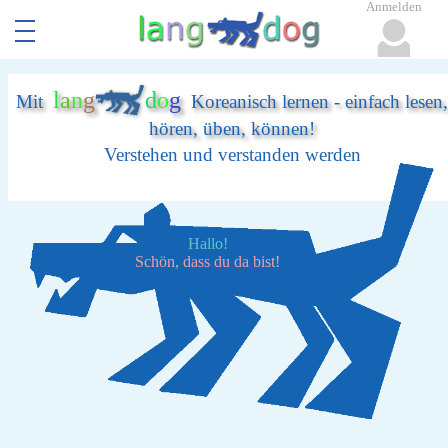
Anmelden
l
a
n
g
d
o
g
Mit
Koreanisch lernen - einfach lesen,
hören, üben, können!
Verstehen und verstanden werden
Hallo!
Schön, dass du da bist!