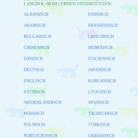
LANGDOG BEIM LERNEN UNTERSTÜTZEN:
ALBANISCH
FINNISCH
ARABISCH
FRANZÖSISCH
BULGARISCH
GRIECHISCH
CHINESISCH
HEBRÄISCH
DÄNISCH
ITALIENISCH
DEUTSCH
JAPANISCH
ENGLISCH
KOREANISCH
ESTNISCH
LITAUISCH
NIEDERLÄNDISCH
SPANISCH
PERSISCH
TSCHECHISCH
POLNISCH
TÜRKISCH
PORTUGIESISCH
UKRAINISCH