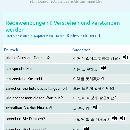
▸
▸
▸
Einloggen
Anmelden
Als Gast anmelden
Redewendungen I: Verstehen und verstanden
werden
Redewendungen I
Hier siehst du ein Kapitel zum Thema:
Deutsch
Koreanisch
wie heißt es auf Deutsch?
이거 독일어로 뭐라고 해요?
ich spreche kein ...
저는 ... 못해요
ich verstehe Sie nicht
이해를 못하겠어요
sprechen Sie bitte etwas langsamer!
조금 느리게 말해주세요!
wie spricht man dieses Wort aus?
이 단어 어떻게 발음해요?
schreiben Sie das bitte auf!
써 주세요!
sprechen Sie Deutsch?
독일어 할 줄 아세요?
sprechen Sie Englisch?