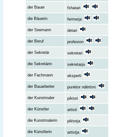
der Bauer
fshatari
die Bäuerin
fermerja
der Seemann
detari
der Beruf
profesion
der Sekretär
sekretari
die Sekretärin
sekretarja
der Fachmann
eksperti
der Bauarbeiter
punëtor ndërtimi
der Kunstmaler
piktori
der Künstler
artisti
die Kunstmalerin
piktorja
die Künstlerin
artistja