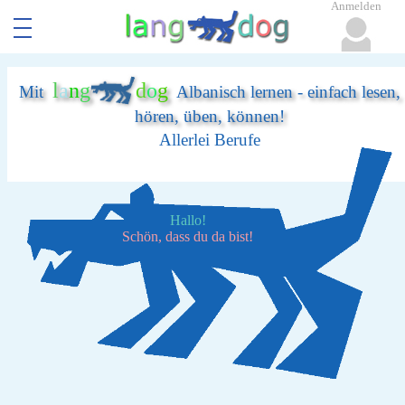
Anmelden
l
a
n
g
d
o
g
Mit
Albanisch lernen - einfach lesen,
hören, üben, können!
Allerlei Berufe
Hallo!
Schön, dass du da bist!