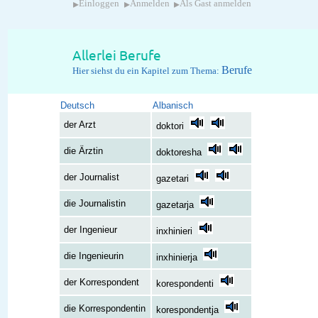
▸
▸
▸
Einloggen
Anmelden
Als Gast anmelden
Allerlei Berufe
Berufe
Hier siehst du ein Kapitel zum Thema:
Deutsch
Albanisch
der Arzt
doktori
die Ärztin
doktoresha
der Journalist
gazetari
die Journalistin
gazetarja
der Ingenieur
inxhinieri
die Ingenieurin
inxhinierja
der Korrespondent
korespondenti
die Korrespondentin
korespondentja