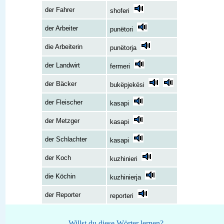
der Fahrer
shoferi
der Arbeiter
punëtori
die Arbeiterin
punëtorja
der Landwirt
fermeri
der Bäcker
bukëpjekësi
der Fleischer
kasapi
der Metzger
kasapi
der Schlachter
kasapi
der Koch
kuzhinieri
die Köchin
kuzhinierja
der Reporter
reporteri
Willst du diese Wörter lernen?