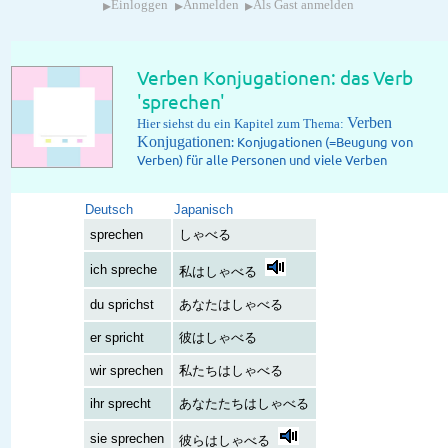
▸
▸
▸
Einloggen
Anmelden
Als Gast anmelden
Verben Konjugationen: das Verb
'sprechen'
Verben
Hier siehst du ein Kapitel zum Thema:
Konjugationen
: Konjugationen (=Beugung von
Verben) für alle Personen und viele Verben
Deutsch
Japanisch
sprechen
しゃべる
ich spreche
私はしゃべる
du sprichst
あなたはしゃべる
er spricht
彼はしゃべる
wir sprechen
私たちはしゃべる
ihr sprecht
あなたたちはしゃべる
sie sprechen
彼らはしゃべる