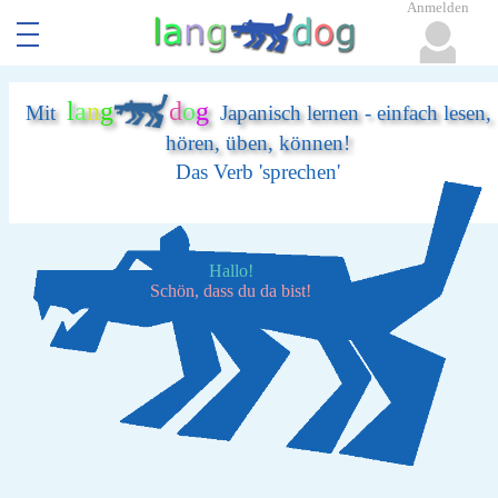
Anmelden
l
a
n
g
d
o
g
Mit
Japanisch lernen - einfach lesen,
hören, üben, können!
Das Verb 'sprechen'
Hallo!
Schön, dass du da bist!