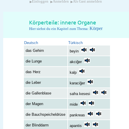
▸
▸
▸
Einloggen
Anmelden
Als Gast anmelden
Körperteile: innere Organe
Körper
Hier siehst du ein Kapitel zum Thema:
Deutsch
Türkisch
das Gehirn
beyin
die Lunge
akciğer
das Herz
kalp
die Leber
karaciğer
die Gallenblase
safra kesesi
der Magen
mide
die Bauchspeicheldrüse
pankreas
der Blinddarm
apantis