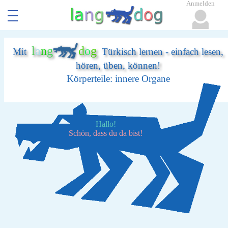
Anmelden
l
a
n
g
d
o
g
Mit
Türkisch lernen - einfach lesen,
hören, üben, können!
Körperteile: innere Organe
Hallo!
Schön, dass du da bist!