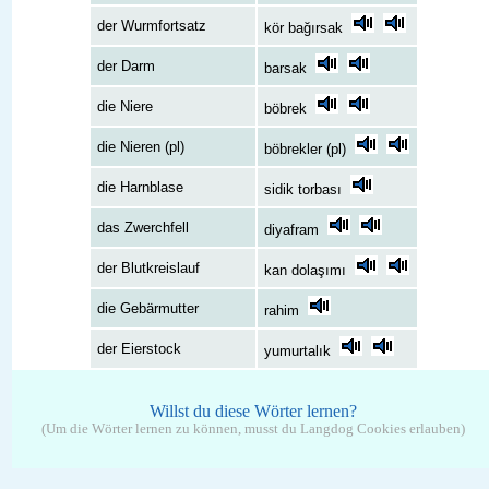
der Wurmfortsatz
kör bağırsak
der Darm
barsak
die Niere
böbrek
die Nieren (pl)
böbrekler (pl)
die Harnblase
sidik torbası
das Zwerchfell
diyafram
der Blutkreislauf
kan dolaşımı
die Gebärmutter
rahim
der Eierstock
yumurtalık
Willst du diese Wörter lernen?
(Um die Wörter lernen zu können, musst du Langdog Cookies erlauben)