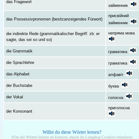
das Fragewort
займенник
присвійний
das Possessivpronomen (besitzanzeigendes Fürwort)
займенник
непряма мова
die indirekte Rede (grammatikalischer Begriff: zb: er
sagte, das sei so und so)
die Grammatik
граматика
die Sprachlehre
граматика
das Alphabet
алфавіт
der Buchstabe
буква
der Vokal
голосна
приголосна
der Konsonant
Willst du diese Wörter lernen?
(Um die Wörter lernen zu können, musst du Langdog Cookies erlauben)