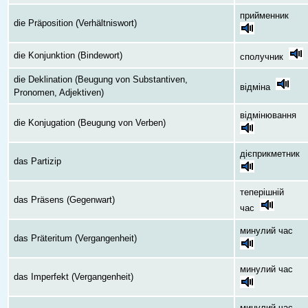
прийменник
die Präposition (Verhältniswort)
die Konjunktion (Bindewort)
сполучник
die Deklination (Beugung von Substantiven,
відміна
Pronomen, Adjektiven)
відмінювання
die Konjugation (Beugung von Verben)
дієприкметник
das Partizip
теперішній
das Präsens (Gegenwart)
час
минулий час
das Präteritum (Vergangenheit)
минулий час
das Imperfekt (Vergangenheit)
минулий час