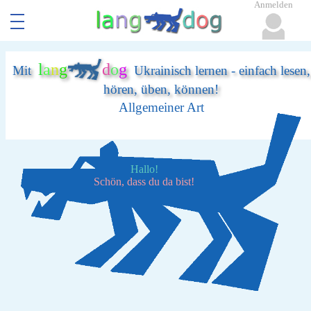
Anmelden
l
a
n
g
d
o
g
Mit
Ukrainisch lernen - einfach lesen,
hören, üben, können!
Allgemeiner Art
Hallo!
Schön, dass du da bist!