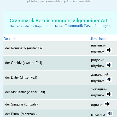
▸
▸
▸
Einloggen
Anmelden
Als Gast anmelden
Grammatik Bezeichnungen: allgemeiner Art
Grammatik Bezeichnungen
Hier siehst du ein Kapitel zum Thema:
Deutsch
Ukrainisch
називний
der Nominativ (erster Fall)
відмінок
родовий
der Genitiv (zweiter Fall)
відмінок
давальний
der Dativ (dritter Fall)
відмінок
знахідний
der Akkusativ (vierter Fall)
відмінок
der Singular (Einzahl)
однина
der Plural (Mehrzahl)
множина