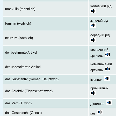
чоловічий рід
maskulin (männlich)
жіночий рід
feminin (weiblich)
середній рід
neutrum (sächlich)
визначений
der bestimmte Artikel
артикль
невизначений
der unbestimmte Artikel
артикль
das Substantiv (Nomen, Hauptwort)
іменник
прикметник
das Adjektiv (Eigenschaftswort)
das Verb (Tuwort)
дієслово
das Geschlecht (Genus)
рід