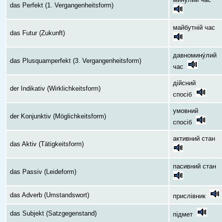
das Perfekt (1. Vergangenheitsform)
майбутній час
das Futur (Zukunft)
давномину́лий
das Plusquamperfekt (3. Vergangenheitsform)
час
дійсний
der Indikativ (Wirklichkeitsform)
спосіб
умовний
der Konjunktiv (Möglichkeitsform)
спосіб
активний стан
das Aktiv (Tätigkeitsform)
пасивний стан
das Passiv (Leideform)
das Adverb (Umstandswort)
прислівник
das Subjekt (Satzgegenstand)
підмет