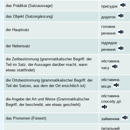
das Prädikat (Satzaussage)
присудок
das Objekt (Satzergänzung)
додаток
головне
der Hauptsatz
речення
підрядне
der Nebensatz
речення
die Zeitbestimmung (grammatikalischer Begriff: der
обставина
Teil im Satz, der Aussagen darüber macht, wann
часу
etwas stattfindet)
обставина
die Ortsbestimmung (grammatikalischer Begriff: der
Teil der Satzes, aus dem der Ort ersichtlich ist)
місця
обставина
die Angabe der Art und Weise (Grammatikalischer
способу дії
Begriff, der beschreibt, wie etwas geschieht)
das Pronomen (Fürwort)
займенник
питальний