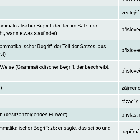
vedlejší
mmatikalischer Begriff: der Teil im Satz, der
příslove
, wann etwas stattfindet)
mmatikalischer Begriff: der Teil der Satzes, aus
příslove
st)
Weise (Grammatikalischer Begriff, der beschreibt,
příslov
)
zájmen
tázací s
 (besitzanzeigendes Fürwort)
přivlas
mmatikalischer Begriff: zb: er sagte, das sei so und
nepřímá