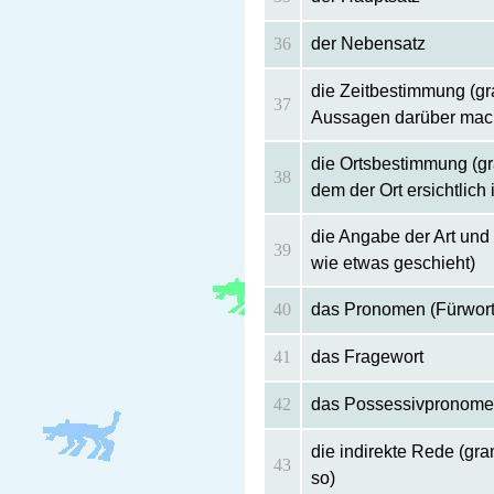
36
der Nebensatz
die Zeitbestimmung (gra
37
Aussagen darüber macht
die Ortsbestimmung (gra
38
dem der Ort ersichtlich i
die Angabe der Art und 
39
wie etwas geschieht)
40
das Pronomen (Fürwort
41
das Fragewort
42
das Possessivpronomen
die indirekte Rede (gra
43
so)