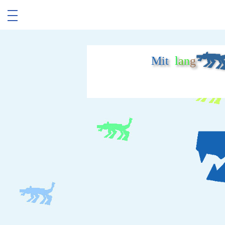
Mit
l
a
n
g