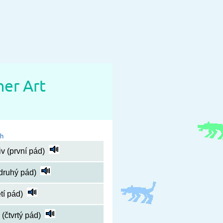
er Art
ch
v (první pád)
(druhý pád)
etí pád)
 (čtvrtý pád)