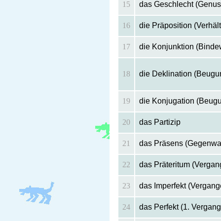
15
das Geschlecht (Genus
16
die Präposition (Verhäl
17
die Konjunktion (Binde
18
die Deklination (Beugu
19
die Konjugation (Beug
20
das Partizip
21
das Präsens (Gegenwar
22
das Präteritum (Vergan
23
das Imperfekt (Vergang
24
das Perfekt (1. Vergan