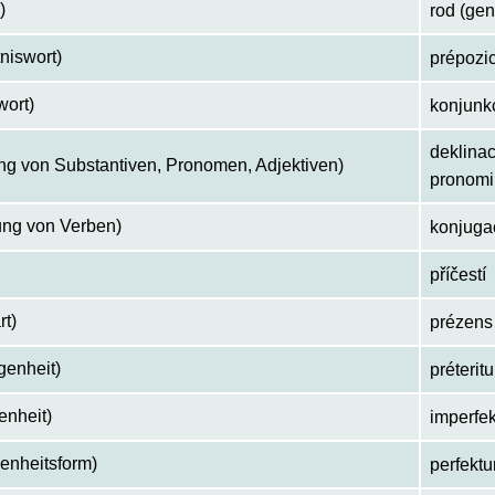
)
rod (gen
tniswort)
prépozic
wort)
konjunk
deklinac
ng von Substantiven, Pronomen, Adjektiven)
pronomin
ung von Verben)
konjuga
příčestí
t)
prézens 
genheit)
préterit
enheit)
imperfek
genheitsform)
perfekt