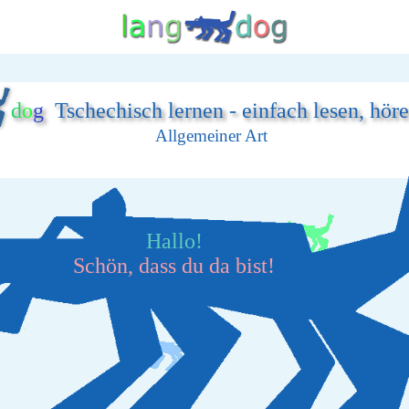
d
o
g
Tschechisch lernen - einfach lesen, hör
Allgemeiner Art
Hallo!
Schön, dass du da bist!