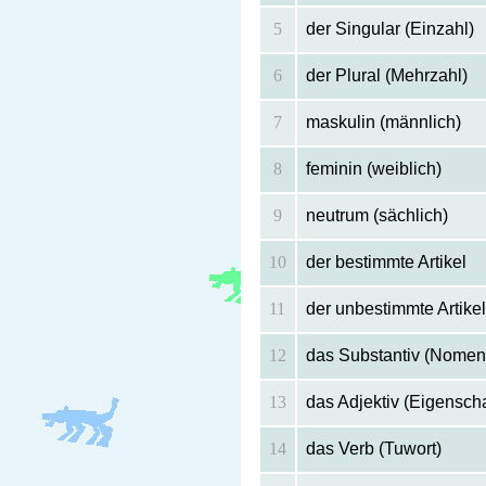
5
der Singular (Einzahl)
6
der Plural (Mehrzahl)
7
maskulin (männlich)
8
feminin (weiblich)
9
neutrum (sächlich)
10
der bestimmte Artikel
11
der unbestimmte Artikel
12
das Substantiv (Nomen
13
das Adjektiv (Eigenscha
14
das Verb (Tuwort)