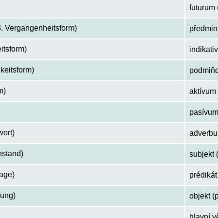
futurum 
. Vergangenheitsform)
předmin
eitsform)
indikat
keitsform)
podmiňo
m)
aktívum 
pasívum 
ort)
adverbu
nstand)
subjekt 
age)
prédikát
zung)
objekt (
hlavní v