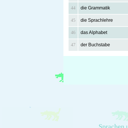
44
die Grammatik
45
die Sprachlehre
46
das Alphabet
47
der Buchstabe
Sprachen 