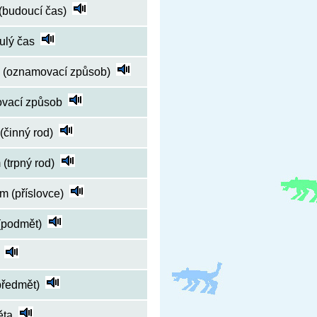
(budoucí čas)
ulý čas
iv (oznamovací způsob)
vací způsob
(činný rod)
(trpný rod)
m (příslovce)
(podmět)
předmět)
ěta