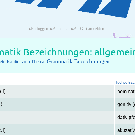
▸
▸
▸
Einloggen
Anmelden
Als Gast anmelden
atik Bezeichnungen: allgemein
Grammatik Bezeichnungen
u ein Kapitel zum Thema:
Tschechis
ll)
nominati
l)
genitiv 
dativ (tř
ll)
akuzatív