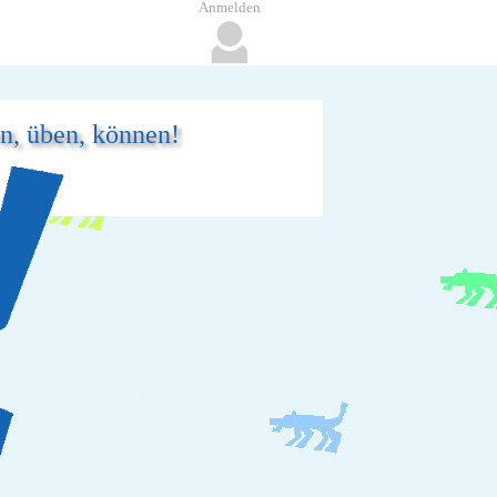
Anmelden
en, üben, können!