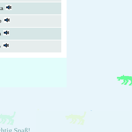
ka
e
a
o
chtig Spaß!