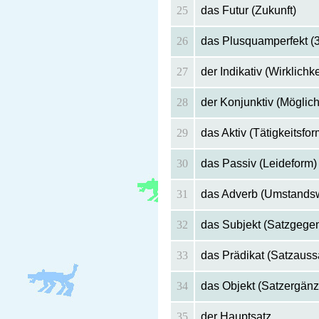
25
das Futur (Zukunft)
26
das Plusquamperfekt (3
27
der Indikativ (Wirklichk
28
der Konjunktiv (Möglich
29
das Aktiv (Tätigkeitsfor
30
das Passiv (Leideform)
31
das Adverb (Umstandsw
32
das Subjekt (Satzgege
33
das Prädikat (Satzauss
34
das Objekt (Satzergän
35
der Hauptsatz