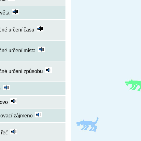
 věta
čné určení času
čné určení místa
ečné určení způsobu
o
lovo
tňovací zájmeno
 řeč