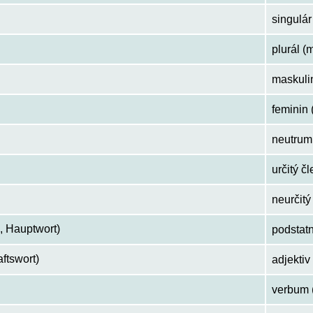
singulár
plurál (
maskuli
feminin 
neutrum 
určitý čl
neurčitý
, Hauptwort)
podstat
ftswort)
adjektiv
verbum 