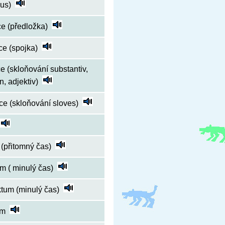
us)
e (předložka)
ce (spojka)
e (skloňování substantiv,
, adjektiv)
ce (skloňování sloves)
(přitomný čas)
um ( minulý čas)
tum (minulý čas)
um