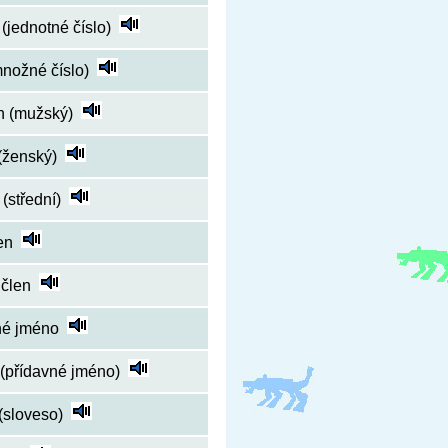
 (jednotné číslo)
množné číslo)
n (mužský)
(ženský)
(střední)
en
 člen
né jméno
 (přídavné jméno)
(sloveso)